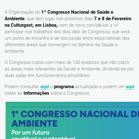
A Organização do
1º Congresso Nacional de Saúde e
Ambiente
, que tem lugar nos próximos dias
7 e 8 de Fevereiro
na Culturgest, em Lisboa,
vem de novo convidá-los a vir
participar nos trabalhos dos dois dias de Congresso, que será
um ponto de encontro e de discussão entre especialistas das
diferentes áreas que convergem no domínio da Saúde e
Ambiente.
O Congresso conta com mais de 130 oradores que irão cobrir
as áreas mais relevantes da Saúde e Ambiente, dividindo-se por
duas salas em funcionamento simultâneo.
Podem consultar
aqui
o
programa
actualizado e podem ver
aqui
todas as
informações
sobre o Congresso.