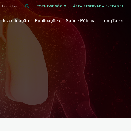
TORNE-SE SÓCIO
ÁREA RESERVADA EXTRANET
Contatos
Investigação
Publicações
Saúde Pública
LungTalks
iência
Bases de dados
Asma
Divulgação
Prémios e Bolsas
Cancro do pulmão
Oxigénio
Revistas Científicas
 em Pneumologia
Projectos de Investigação
COVID-19
Pulmonology
Comissões de Trabalho
COVID Longo 
Pesquisa Bibliográfica
sos
Cuidados Respiratórios Domiciliários
Revistas Médicas
Dispositivos Inalatórios
Revisões, Recomendações e Tomadas de Posição 
DPOC
Arquivo
Pneumonia
50 anos Sociedade Portuguesa de Pneumologia
Sono
Livros Publicados
Tabagismo
Tuberculose