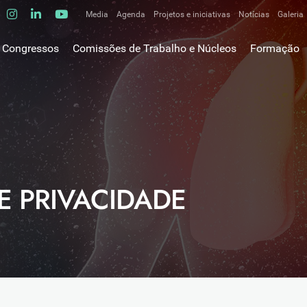
Media
Agenda
Projetos e iniciativas
Notícias
Galeria
Comunicados de imprensa
Congressos
Comissões de Trabalho e Núcleos
Formação
Clipping
gem do Presidente
Comissões de trabalho
Escola da C
ão
Alergologia Respiratória
E-learnings
Bronquiectasias
tura
Hot Topics
Cirurgia Torácica
utos
Fórum das 
Doente Crítico Respiratório
o Museológico
Outros cur
Doenças do Interstício Pulmonar
iros
DE PRIVACIDADE
Doenças Ocupacionais e do Ambiente
tornar-se sócio
Doenças Vasculares Pulmonares
has de ouro SPP
Fisiopatologia Respiratória e DPOC
Infecciologia Respiratória
Patologia Respiratória do Sono
Pneumologia Oncológica