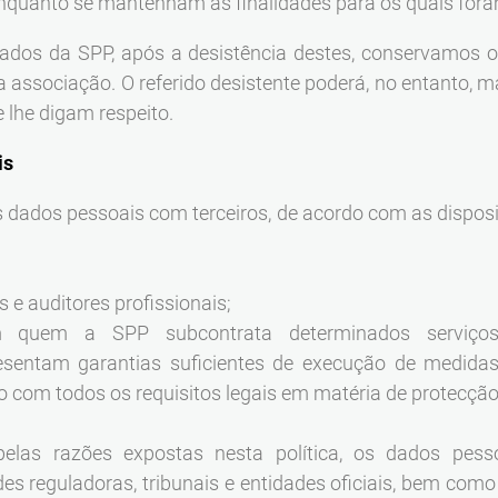
quanto se mantenham as finalidades para os quais fora
ados da SPP, após a desistência destes, conservamos 
da associação. O referido desistente poderá, no entanto, 
lhe digam respeito.
is
 dados pessoais com terceiros, de acordo com as disposi
 e auditores profissionais;
m quem a SPP subcontrata determinados serviços
esentam garantias suficientes de execução de medidas 
com todos os requisitos legais em matéria de protecção
pelas razões expostas nesta política, os dados pe
des reguladoras, tribunais e entidades oficiais, bem co