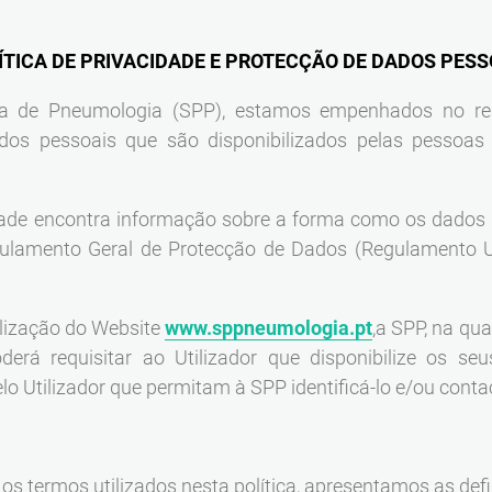
Reabilitação Respiratória
Tabagismo
ÍTICA DE PRIVACIDADE E PROTECÇÃO DE DADOS PESS
Técnicas Endoscópicas
Tuberculose
a de Pneumologia (SPP), estamos empenhados no resp
Ventilação Domiciliária
ados pessoais que são disponibilizados pelas pessoas
Núcleos e Grupo de Estudos
Núcleo de Cardiopneumologistas
Núcleo de Enfermeiros
idade encontra informação sobre a forma como os dados
Núcleo de Fisioterapeutas Respiratórios
ulamento Geral de Protecção de Dados (Regulamento U
Núcleo Jovens Pneumologistas
Grupo de Estudos Défice de Alfa-1 Antitripsina
ilização do Website
www.sppneumologia.pt
,a SPP, na qu
Núcleo de Estudo de Fibrose Quística
erá requisitar ao Utilizador que disponibilize os seu
o Utilizador que permitam à SPP identificá-lo e/ou contac
s termos utilizados nesta política, apresentamos as defi