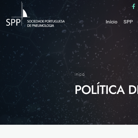
Início
SPP
Mensa
Miss
Estru
Estat
Núcle
Início
Parce
POLÍTICA 
Como 
Medal