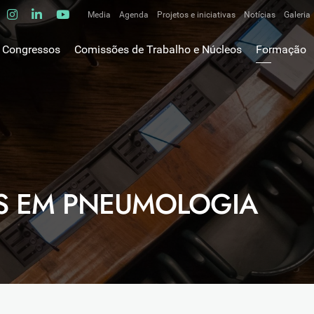
Media
Agenda
Projetos e iniciativas
Notícias
Galeria
Comunicados de imprensa
Congressos
Comissões de Trabalho e Núcleos
Formação
Clipping
gem do Presidente
Comissões de trabalho
Escola da C
ão
Alergologia Respiratória
E-learnings
Bronquiectasias
tura
Hot Topics
Cirurgia Torácica
utos
Fórum das 
Doente Crítico Respiratório
o Museológico
Outros cur
Doenças do Interstício Pulmonar
iros
CS EM PNEUMOLOGIA
Doenças Ocupacionais e do Ambiente
tornar-se sócio
Doenças Vasculares Pulmonares
has de ouro SPP
Fisiopatologia Respiratória e DPOC
Infecciologia Respiratória
Patologia Respiratória do Sono
Pneumologia Oncológica