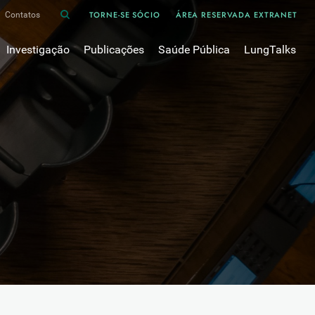
TORNE-SE SÓCIO
ÁREA RESERVADA EXTRANET
Contatos
Investigação
Publicações
Saúde Pública
LungTalks
iência
Bases de dados
Asma
Divulgação
Prémios e Bolsas
Cancro do pulmão
Oxigénio
Revistas Científicas
 em Pneumologia
Projectos de Investigação
COVID-19
Pulmonology
Comissões de Trabalho
COVID Longo 
Pesquisa Bibliográfica
sos
Cuidados Respiratórios Domiciliários
Revistas Médicas
Dispositivos Inalatórios
Revisões, Recomendações e Tomadas de Posição 
DPOC
Arquivo
Pneumonia
50 anos Sociedade Portuguesa de Pneumologia
Sono
Livros Publicados
Tabagismo
Tuberculose