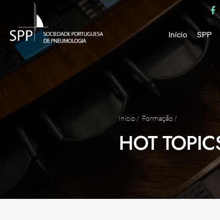
Início
SPP
Mensa
Miss
Estru
Estat
Núcle
Início
/
Formação
/
Parce
HOT TOPI
Como 
Medal