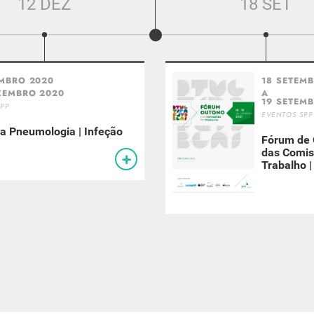
12 DEZ
18 SET
EMBRO 2020
18 SETEM
ZEMBRO 2020
A
19 SETEM
SPP
EVENTOS SPP
da Pneumologia | Infeção
Fórum de 
+
das Comis
Trabalho |