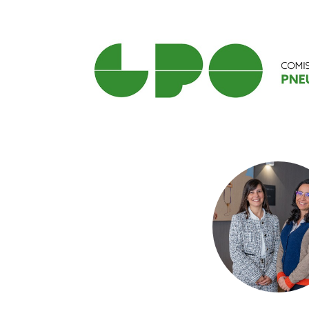
Reabilitação Respiratória
Tabagismo
Técnicas Endoscópicas
Tuberculose
Ventilação Domiciliária
Núcleos e Grupo de Estudos
Núcleo de Cardiopneumologistas
Núcleo de Enfermeiros
Núcleo de Fisioterapeutas Respiratórios
Núcleo Jovens Pneumologistas
Grupo de Estudos Défice de Alfa-1 Antitripsina
Núcleo de Estudo de Fibrose Quística