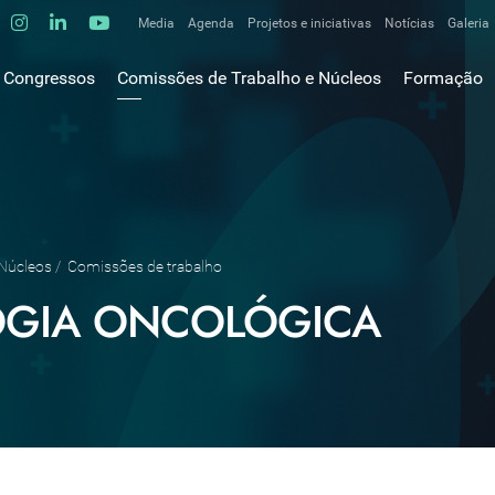
Media
Agenda
Projetos e iniciativas
Notícias
Galeria
Comunicados de imprensa
Congressos
Comissões de Trabalho e Núcleos
Formação
Clipping
gem do Presidente
Comissões de trabalho
Escola da C
ão
Alergologia Respiratória
E-learnings
Bronquiectasias
tura
Hot Topics
Cirurgia Torácica
utos
Fórum das 
Doente Crítico Respiratório
o Museológico
Outros cur
 Núcleos
/
Comissões de trabalho
Doenças do Interstício Pulmonar
iros
GIA ONCOLÓGICA
Doenças Ocupacionais e do Ambiente
tornar-se sócio
Doenças Vasculares Pulmonares
has de ouro SPP
Fisiopatologia Respiratória e DPOC
Infecciologia Respiratória
Patologia Respiratória do Sono
Pneumologia Oncológica