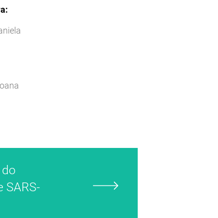
a:
aniela
:
Joana
 do
e SARS-