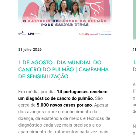
31 Julho 2026
1
1 DE AGOSTO - DIA MUNDIAL DO
1
CANCRO DO PULMÃO | CAMPANHA
D
DE SENSIBILIZAÇÃO
A
P
Em média, por dia,
14 portugueses recebem
o
um diagnóstico de cancro do pulmão.
São
u
cerca de
5.000 novos casos por ano
. Apesar
d
dos avanços sobre o conhecimento da
doença, da existência de meios e técnicas de
diagnóstico cada vez mais precisos e do
N
aparecimento de tratamentos cada vez mais
o