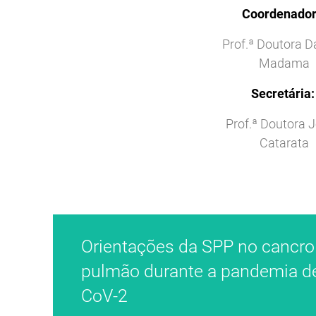
Coordenador
Prof.ª Doutora D
Madama
Secretária
Prof.ª Doutora 
Catarata
Orientações da SPP no cancro
pulmão durante a pandemia d
CoV-2