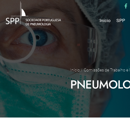
Início
SPP
Mensa
Miss
Estru
Estat
Núcle
Início
/
Comissões de Trabalho e
Parce
PNEUMOLO
Como 
Medal