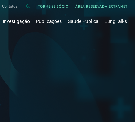
TORNE-SE SÓCIO
ÁREA RESERVADA EXTRANET
Contatos
Investigação
Publicações
Saúde Pública
LungTalks
iência
Bases de dados
Asma
Divulgação
Prémios e Bolsas
Cancro do pulmão
Oxigénio
Revistas Científicas
 em Pneumologia
Projectos de Investigação
COVID-19
Pulmonology
Comissões de Trabalho
COVID Longo 
Pesquisa Bibliográfica
sos
Cuidados Respiratórios Domiciliários
Revistas Médicas
Dispositivos Inalatórios
Revisões, Recomendações e Tomadas de Posição 
DPOC
Arquivo
Pneumonia
50 anos Sociedade Portuguesa de Pneumologia
Sono
Livros Publicados
Tabagismo
Tuberculose