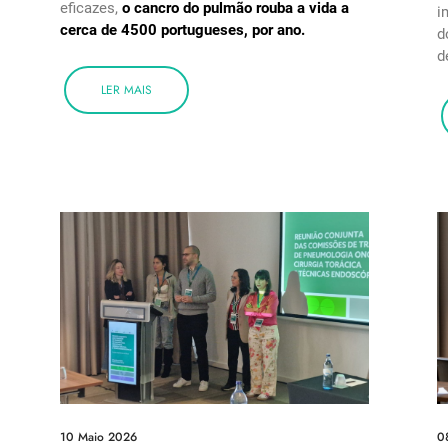
eficazes,
o cancro do pulmão rouba a vida a
i
cerca de 4500 portugueses, por ano.
d
d
LER MAIS
10 Maio 2026
0