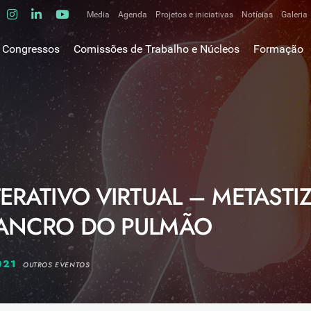
Media
Agenda
Projetos e iniciativas
Notícias
Galeria
Comunicados de imprensa
Congressos
Comissões de Trabalho e Núcleos
Formação
Clipping
gem do Presidente
Comissões de trabalho
Escola da C
ão
Alergologia Respiratória
E-learnings
Bronquiectasias
tura
Hot Topics
Cirurgia Torácica
utos
Fórum das 
Doente Crítico Respiratório
o Museológico
Outros cur
Doenças do Interstício Pulmonar
TERATIVO VIRTUAL – METAST
iros
Doenças Ocupacionais e do Ambiente
tornar-se sócio
CANCRO DO PULMÃO
Doenças Vasculares Pulmonares
has de ouro SPP
Fisiopatologia Respiratória e DPOC
Infecciologia Respiratória
021
OUTROS EVENTOS
Patologia Respiratória do Sono
Pneumologia Oncológica