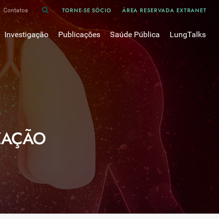
TORNE-SE SÓCIO
ÁREA RESERVADA EXTRANET
Contatos
Investigação
Publicações
Saúde Pública
LungTalks
iência
Bases de dados
Asma
Divulgação
Prémios e Bolsas
Cancro do pulmão
Oxigénio
Revistas Científicas
 em Pneumologia
Projectos de Investigação
COVID-19
Pulmonology
Comissões de Trabalho
COVID Longo 
Pesquisa Bibliográfica
sos
Cuidados Respiratórios Domiciliários
Revistas Médicas
IZAÇÃO
Dispositivos Inalatórios
Revisões, Recomendações e Tomadas de Posição 
DPOC
Arquivo
Pneumonia
50 anos Sociedade Portuguesa de Pneumologia
Sono
Livros Publicados
Tabagismo
Tuberculose