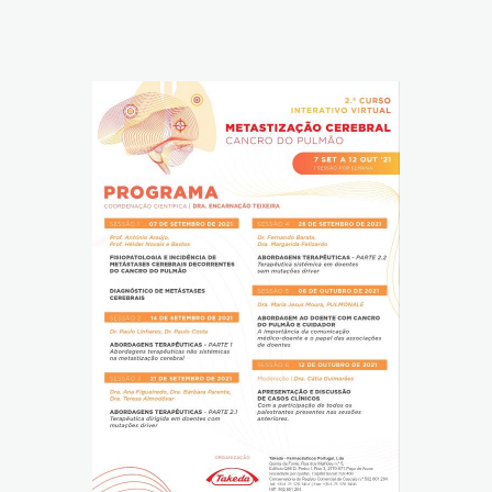
Reabilitação Respiratória
Tabagismo
Técnicas Endoscópicas
Tuberculose
Ventilação Domiciliária
Núcleos e Grupo de Estudos
Núcleo de Cardiopneumologistas
Núcleo de Enfermeiros
Núcleo de Fisioterapeutas Respiratórios
Núcleo Jovens Pneumologistas
Grupo de Estudos Défice de Alfa-1 Antitripsina
Núcleo de Estudo de Fibrose Quística