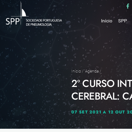
Início
SPP
Mensa
Miss
Estru
Estat
Núcle
Início
/
Agenda
/
2º CURSO IN
Parce
Como 
CEREBRAL: 
Medal
07 SET 2021 A 12 OUT 2