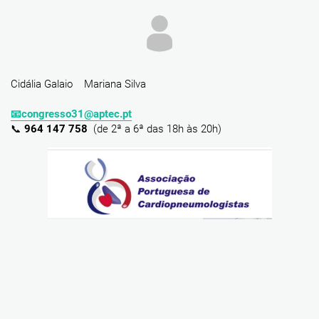
Cidália Galaio Mariana Silva
📧congresso31@aptec.pt
📞
964 147 758
(de 2ª a 6ª das 18h às 20h)