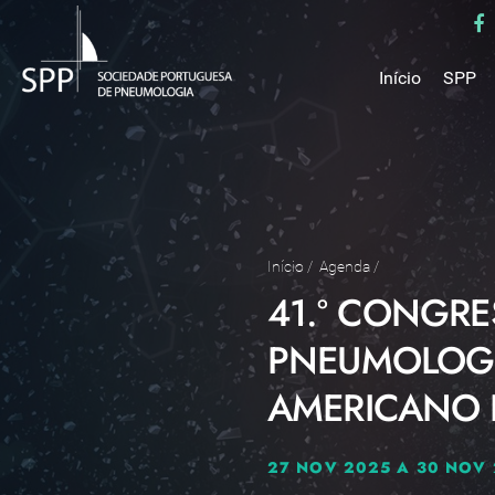
Início
SPP
Mensa
Miss
Estru
Estat
Núcle
Início
/
Agenda
/
41.º CONGR
Parce
Como 
PNEUMOLOGIA
Medal
AMERICANO 
27 NOV 2025 A 30 NOV