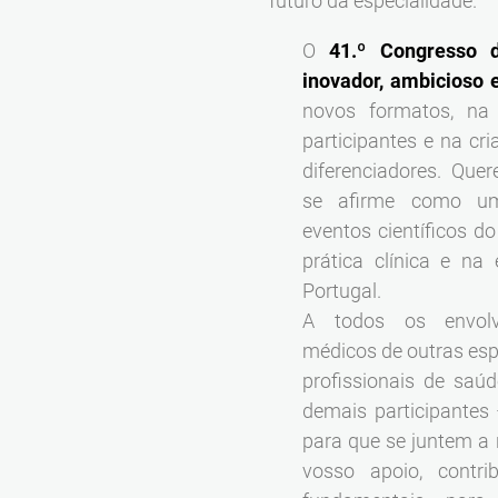
futuro da especialidade.
O
41.º Congresso
inovador, ambicioso e
novos formatos, na 
participantes e na cr
diferenciadores. Qu
se afirme como um
eventos científicos d
prática clínica e n
Portugal.
A todos os envolv
médicos de outras espe
profissionais de saúd
demais participantes
para que se juntem a 
vosso apoio, contr