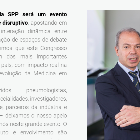
 da SPP será um evento
 disruptivo
, apostando em
interação dinâmica entre
iação de espaços de debate
eremos que este Congresso
 dos mais importantes
o país, com impacto real na
a evolução da Medicina em
idos – pneumologistas,
cialidades, investigadores,
e, parceiros da indústria e
 – deixamos o nosso apelo
nós neste grande evento. O
ibuto e envolvimento são