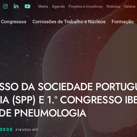
Media
Agenda
Projetos e iniciativas
Notícias
Galeria
Comunicados de imprensa
Congressos
Comissões de Trabalho e Núcleos
Formação
Clipping
gem do Presidente
Comissões de trabalho
Escola da C
ão
Alergologia Respiratória
E-learnings
Bronquiectasias
tura
Hot Topics
Cirurgia Torácica
utos
Fórum das 
Doente Crítico Respiratório
o Museológico
Outros cur
Doenças do Interstício Pulmonar
ESSO DA SOCIEDADE PORTUG
iros
Doenças Ocupacionais e do Ambiente
tornar-se sócio
 (SPP) E 1.º CONGRESSO IB
Doenças Vasculares Pulmonares
has de ouro SPP
Fisiopatologia Respiratória e DPOC
DE PNEUMOLOGIA
Infecciologia Respiratória
Patologia Respiratória do Sono
 2025
EVENTOS SPP
Pneumologia Oncológica