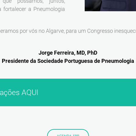
 que possamos, juntos,
a fortalecer a Pneumologia
eramos por vós no Algarve, para um Congresso inesquecí
Jorge Ferreira, MD, PhD
Presidente da Sociedade Portuguesa de Pneumologia
mações AQUI