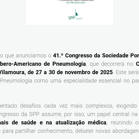
mo que anunciamos o
41.º Congresso da Sociedade Po
Ibero-Americano de Pneumologia
, que decorrerá no
C
 Vilamoura, de 27 a 30 de novembro de 2025
. Este ser
 Pneumologia como uma especialidade essencial no p
entado desafios cada vez mais complexos, exigindo i
ngresso da SPP assume, por isso, um papel central n
nais de saúde e na atualização médica
, reunindo o
s para partilhar conhecimento, debater novas abordagens