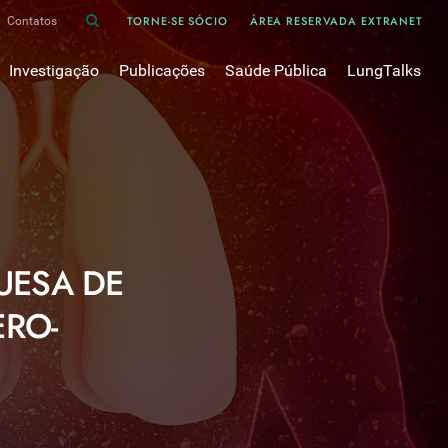
TORNE-SE SÓCIO
ÁREA RESERVADA EXTRANET
Contatos
Investigação
Publicações
Saúde Pública
LungTalks
iência
Bases de dados
Asma
Divulgação
Prémios e Bolsas
Cancro do pulmão
Oxigénio
Revistas Científicas
 em Pneumologia
Projectos de Investigação
COVID-19
Pulmonology
Comissões de Trabalho
COVID Longo 
Pesquisa Bibliográfica
sos
Cuidados Respiratórios Domiciliários
Revistas Médicas
UESA DE
Dispositivos Inalatórios
Revisões, Recomendações e Tomadas de Posição 
DPOC
ERO-
Arquivo
Pneumonia
50 anos Sociedade Portuguesa de Pneumologia
Sono
Livros Publicados
Tabagismo
Tuberculose