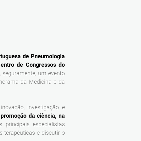
rtuguesa de Pneumologia
entro de Congressos do
á, seguramente, um evento
anorama da Medicina e da
novação, investigação e
a
promoção da ciência, na
s principais especialistas
 terapêuticas e discutir o