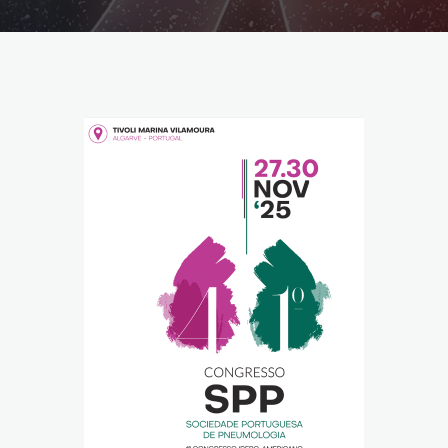
Reabilitação Respiratória
Tabagismo
Técnicas Endoscópicas
Tuberculose
Ventilação Domiciliária
Núcleos e Grupo de Estudos
Núcleo de Cardiopneumologistas
Núcleo de Enfermeiros
Núcleo de Fisioterapeutas Respiratórios
Núcleo Jovens Pneumologistas
Grupo de Estudos Défice de Alfa-1 Antitripsina
Núcleo de Estudo de Fibrose Quística