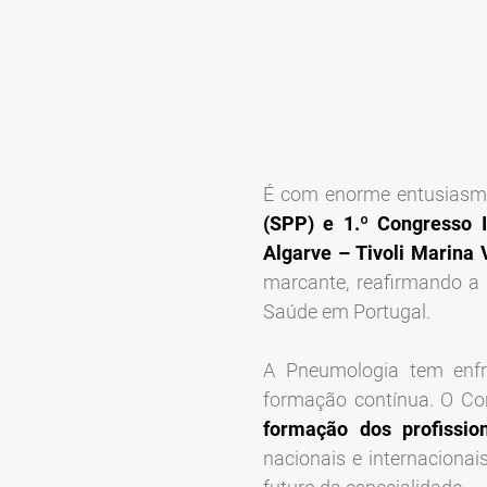
É com enorme entusias
(SPP) e 1.º Congresso 
Algarve – Tivoli Marina
marcante, reafirmando a
Saúde em Portugal.
A Pneumologia tem enfr
formação contínua. O Co
formação dos profissio
nacionais e internacionai