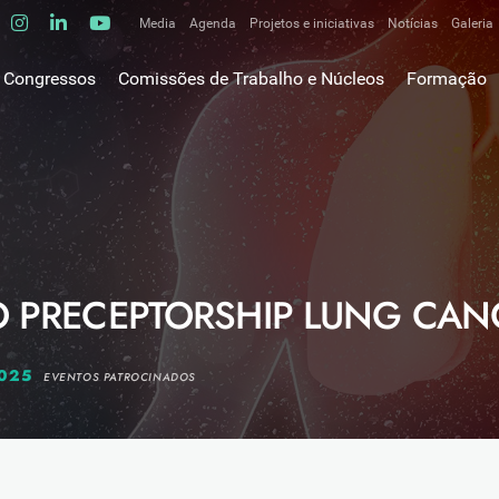
Media
Agenda
Projetos e iniciativas
Notícias
Galeria
Comunicados de imprensa
Congressos
Comissões de Trabalho e Núcleos
Formação
Clipping
gem do Presidente
Comissões de trabalho
Escola da C
ão
Alergologia Respiratória
E-learnings
Bronquiectasias
tura
Hot Topics
Cirurgia Torácica
utos
Fórum das 
Doente Crítico Respiratório
o Museológico
Outros cur
Doenças do Interstício Pulmonar
O PRECEPTORSHIP LUNG CAN
iros
Doenças Ocupacionais e do Ambiente
tornar-se sócio
Doenças Vasculares Pulmonares
has de ouro SPP
2025
EVENTOS PATROCINADOS
Fisiopatologia Respiratória e DPOC
Infecciologia Respiratória
Patologia Respiratória do Sono
Pneumologia Oncológica