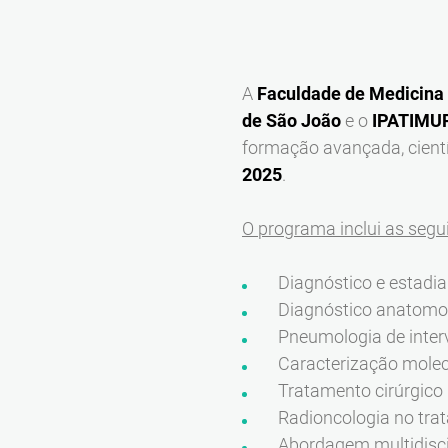
A
Faculdade de Medicina 
de São João
e o
IPATIMU
formação avançada, cientí
2025
.
O programa inclui as segui
Diagnóstico e estadi
Diagnóstico anatomo
Pneumologia de inter
Caracterização molecu
Tratamento cirúrgico
Radioncologia no tra
Abordagem multidisci