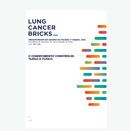
Reabilitação Respiratória
Tabagismo
Técnicas Endoscópicas
Tuberculose
Ventilação Domiciliária
Núcleos e Grupo de Estudos
Núcleo de Cardiopneumologistas
Núcleo de Enfermeiros
Núcleo de Fisioterapeutas Respiratórios
Núcleo Jovens Pneumologistas
Grupo de Estudos Défice de Alfa-1 Antitripsina
Núcleo de Estudo de Fibrose Quística