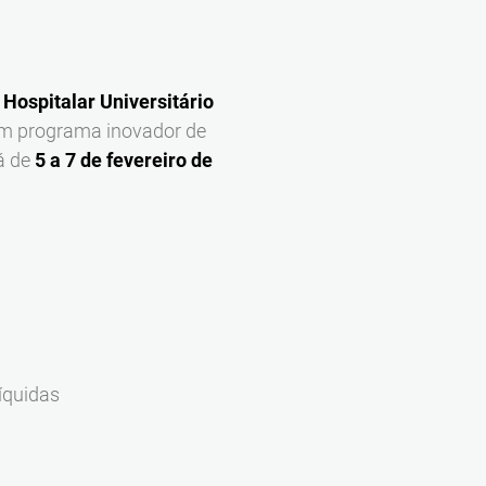
 Hospitalar Universitário
um programa inovador de
á de
5 a 7 de fevereiro de
íquidas