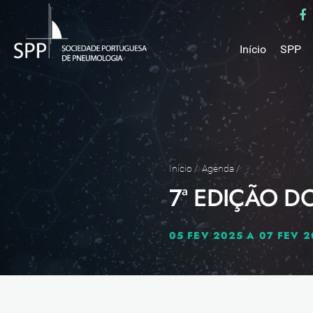
Início
SPP
Mensa
Miss
Estru
Estat
Núcle
Início
/
Agenda
/
7ª EDIÇÃO D
Parce
Como 
Medal
05 FEV 2025 A 07 FEV 