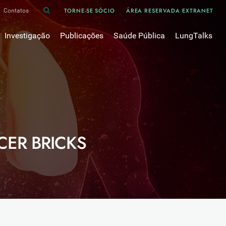
TORNE-SE SÓCIO
ÁREA RESERVADA EXTRANET
Contatos
Investigação
Publicações
Saúde Pública
LungTalks
iência
Bases de dados
Asma
Divulgação
Prémios e Bolsas
Cancro do pulmão
Oxigénio
Revistas Científicas
 em Pneumologia
Projectos de Investigação
COVID-19
Pulmonology
Comissões de Trabalho
COVID Longo 
Pesquisa Bibliográfica
sos
Cuidados Respiratórios Domiciliários
Revistas Médicas
CER BRICKS
Dispositivos Inalatórios
Revisões, Recomendações e Tomadas de Posição 
DPOC
Arquivo
Pneumonia
50 anos Sociedade Portuguesa de Pneumologia
Sono
Livros Publicados
Tabagismo
Tuberculose