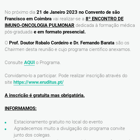
No próximo dia
21 de Janeiro 2023 no Convento de são
Francisco em Coimbra
vai realizar-se a
8º ENCONTRO DE
IMUNO-ONCOLOGIA PULMONAR
dedicada à formação médica
pós-graduada
e em formato presencial.
O
Prof. Doutor Robalo Cordeiro e Dr. Fernando Barata
são os
Chairmen
desta reunião e cujo programa cientifico anexamos.
Consulte
AQUI
o Programa.
Convidamo-lo a participar. Pode realizar inscrição através do
site
https://www.eruditus.pt/
A inscrição é gratuita mas obrigatória.
INFORMAMOS:
Estacionamento gratuito no local do evento
Agradecemos muito a divulgação do programa convite
junto dos colegas.