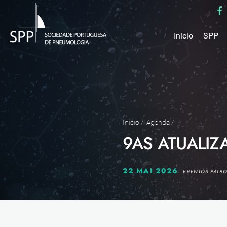
Início
SPP
Mensa
Miss
Estru
Estat
Núcle
Início
/
Agenda
/
9AS ATUALI
Parce
Como 
Medal
22 MAI 2026
EVENTOS PATR