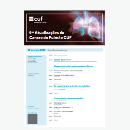
Reabilitação Respiratória
Tabagismo
Técnicas Endoscópicas
Tuberculose
Ventilação Domiciliária
Núcleos e Grupo de Estudos
Núcleo de Cardiopneumologistas
Núcleo de Enfermeiros
Núcleo de Fisioterapeutas Respiratórios
Núcleo Jovens Pneumologistas
Grupo de Estudos Défice de Alfa-1 Antitripsina
Núcleo de Estudo de Fibrose Quística