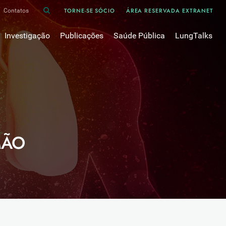
TORNE-SE SÓCIO
ÁREA RESERVADA EXTRANET
Contatos
Investigação
Publicações
Saúde Pública
LungTalks
iência
Bases de dados
Asma
Divulgação
Prémios e Bolsas
Cancro do pulmão
Oxigénio
Revistas Científicas
 em Pneumologia
Projectos de Investigação
COVID-19
Pulmonology
Comissões de Trabalho
COVID Longo 
Pesquisa Bibliográfica
sos
Cuidados Respiratórios Domiciliários
Revistas Médicas
MÃO
Dispositivos Inalatórios
Revisões, Recomendações e Tomadas de Posição 
DPOC
Arquivo
Pneumonia
50 anos Sociedade Portuguesa de Pneumologia
Sono
Livros Publicados
Tabagismo
Tuberculose