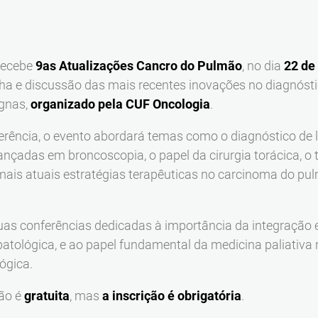
ecebe
9as Atualizações Cancro do Pulmão
, no dia
22 de
lha e discussão das mais recentes inovações no diagnóst
gnas,
organizado pela CUF Oncologia
.
ferência, o evento abordará temas como o diagnóstico de
avançadas em broncoscopia, o papel da cirurgia torácica, 
 mais atuais estratégias terapêuticas no carcinoma do p
uas conferências dedicadas à importância da integração 
patológica, e ao papel fundamental da medicina paliativa 
ógica.
ção é
gratuita
, mas
a inscrição é obrigatória
.