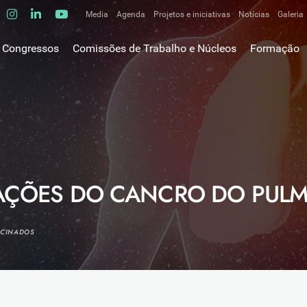
Media
Agenda
Projetos e iniciativas
Notícias
Galeria
Comunicados de imprensa
Congressos
Comissões de Trabalho e Núcleos
Formação
Clipping
gem do Presidente
Comissões de trabalho
Escola da C
ão
Alergologia Respiratória
E-learnings
Bronquiectasias
tura
Hot Topics
Cirurgia Torácica
utos
Fórum das 
Doente Crítico Respiratório
o Museológico
Outros cur
Doenças do Interstício Pulmonar
ZAÇÕES DO CANCRO DO PUL
iros
Doenças Ocupacionais e do Ambiente
tornar-se sócio
Doenças Vasculares Pulmonares
has de ouro SPP
OCINADOS
Fisiopatologia Respiratória e DPOC
Infecciologia Respiratória
Patologia Respiratória do Sono
Pneumologia Oncológica