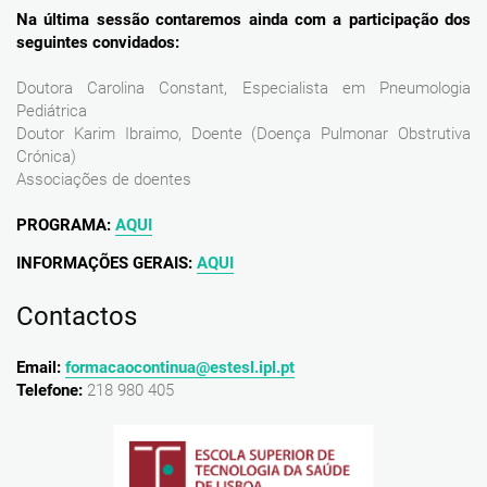
Na última sessão contaremos ainda com a participação dos
seguintes convidados:
Doutora Carolina Constant, Especialista em Pneumologia
Pediátrica
Doutor Karim Ibraimo, Doente (Doença Pulmonar Obstrutiva
Crónica)
Associações de doentes
PROGRAMA:
AQUI
INFORMAÇÕES GERAIS:
AQUI
Contactos
Email:
formacaocontinua@estesl.ipl.pt
Telefone:
218 980 405