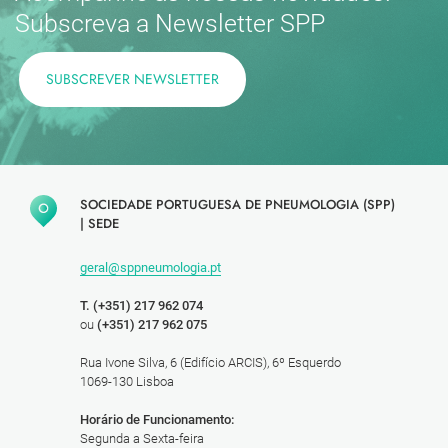
Subscreva a Newsletter SPP
SUBSCREVER NEWSLETTER
SOCIEDADE PORTUGUESA DE PNEUMOLOGIA (SPP)
|
SEDE
geral@sppneumologia.pt
T. (+351) 217 962 074
ou
(+351) 217 962 075
Rua Ivone Silva, 6 (Edifício ARCIS), 6º Esquerdo
1069-130 Lisboa
Horário de Funcionamento:
Segunda a Sexta-feira