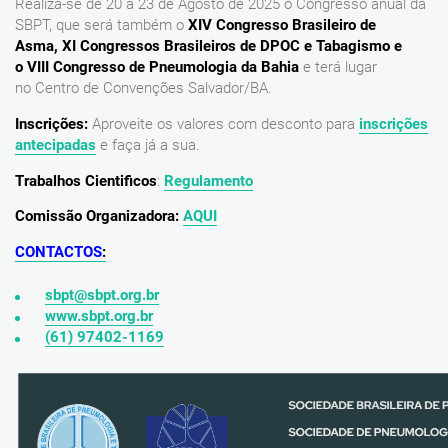
Realiza-se de 20 a 23 de Agosto de 2025 o Congresso anual da
SBPT, que será também o
XIV Congresso Brasileiro de
Asma,
XI Congressos Brasileiros de DPOC e Tabagismo e
o VIII Congresso de Pneumologia da Bahia
e terá lugar
no Centro de Convenções Salvador/BA.
Inscrições:
Aproveite os valores com desconto para
inscrições
antecipadas
e faça já a sua.
Trabalhos Cientificos
:
Regulamento
Comissão Organizadora:
AQUI
CONTACTOS
:
sbpt@sbpt.org.br
www.sbpt.org.br
(61) 97402-1169