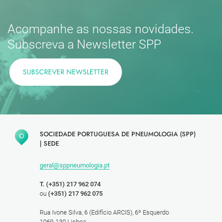
Acompanhe as nossas novidades.
Subscreva a Newsletter SPP
SUBSCREVER NEWSLETTER
SOCIEDADE PORTUGUESA DE PNEUMOLOGIA (SPP)
|
SEDE
geral@sppneumologia.pt
T. (+351) 217 962 074
ou
(+351) 217 962 075
Rua Ivone Silva, 6 (Edifício ARCIS), 6º Esquerdo
1069-130 Lisboa