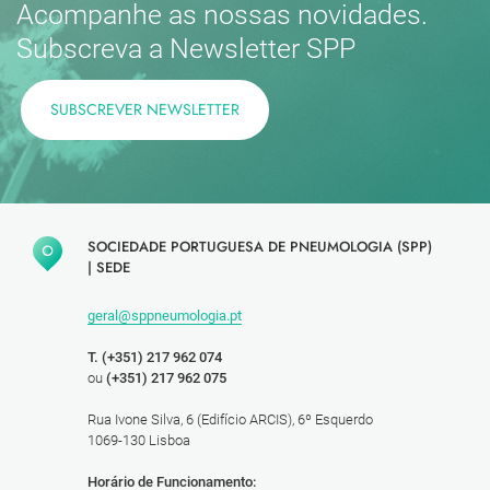
Acompanhe as nossas novidades.
Subscreva a Newsletter SPP
SUBSCREVER NEWSLETTER
SOCIEDADE PORTUGUESA DE PNEUMOLOGIA (SPP)
|
SEDE
geral@sppneumologia.pt
T. (+351) 217 962 074
ou
(+351) 217 962 075
Rua Ivone Silva, 6 (Edifício ARCIS), 6º Esquerdo
1069-130 Lisboa
Horário de Funcionamento: