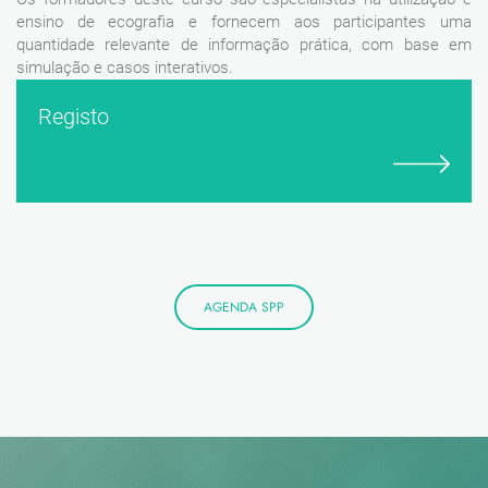
ensino de ecografia e fornecem aos participantes uma
quantidade relevante de informação prática, com base em
simulação e casos interativos.
Registo
AGENDA SPP