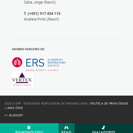
Cátia Jorge (RaioX)
T. (+351) 917 434 115
Andreia Pinto (RaioX)
MEMBRO PARCEIRO DE:
2020 © SPP - SOCIEDADE PORTUGUESA DE PNEUMOLOGIA |
POLÍTICA DE PRIVACIDADE
|
LINKS ÚTEIS
BY
BLUESOFT
PULMONOLOGY
REAG
INALADORES