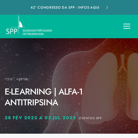
42º CONGRESSO DA SPP - INFOS AQUI
Início
/
Agenda
/
E-LEARNING | ALFA-1
ANTITRIPSINA
28 FEV 2022 A 03 JUL 2022
EVENTOS SPP