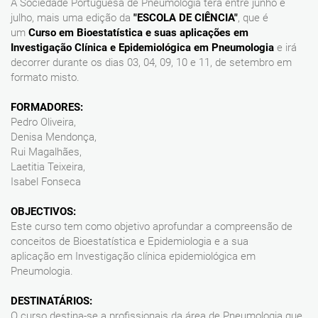
A Sociedade Portuguesa de Pneumologia terá entre junho e
julho, mais uma edição da
"ESCOLA DE CIÊNCIA"
, que é
um
Curso em Bioestatística e suas aplicações em
Investigação Clínica e Epidemiológica em Pneumologia
e irá
decorrer durante os dias 03, 04, 09, 10 e 11, de setembro em
formato misto.
FORMADORES:
Pedro Oliveira,
Denisa Mendonça,
Rui Magalhães,
Laetitia Teixeira,
Isabel Fonseca
OBJECTIVOS:
Este curso tem como objetivo aprofundar a compreensão de
conceitos de Bioestatística e Epidemiologia e a sua
aplicação em Investigação clínica epidemiológica em
Pneumologia.
DESTINATÁRIOS:
O curso destina-se a profissionais da área de Pneumologia que