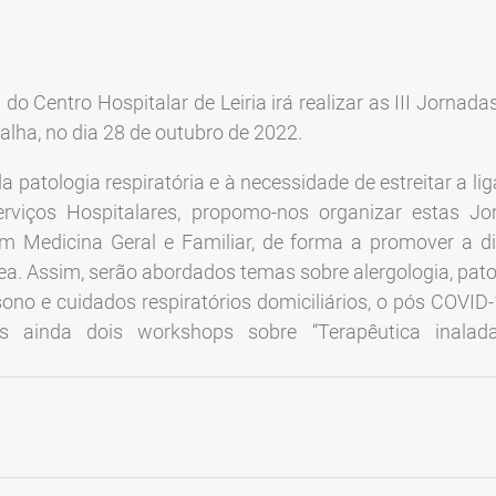
o Centro Hospitalar de Leiria irá realizar as III Jornada
atalha, no dia 28 de outubro de 2022.
a patologia respiratória e à necessidade de estreitar a l
rviços Hospitalares, propomo-nos organizar estas Jo
 em Medicina Geral e Familiar, de forma a promover a d
ea. Assim, serão abordados temas sobre alergologia, pato
 sono e cuidados respiratórios domiciliários, o pós COVID
emos ainda dois workshops sobre “Terapêutica inala