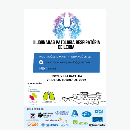
Reabilitação Respiratória
Tabagismo
Técnicas Endoscópicas
Tuberculose
Ventilação Domiciliária
Núcleos e Grupo de Estudos
Núcleo de Cardiopneumologistas
Núcleo de Enfermeiros
Núcleo de Fisioterapeutas Respiratórios
Núcleo Jovens Pneumologistas
Grupo de Estudos Défice de Alfa-1 Antitripsina
Núcleo de Estudo de Fibrose Quística