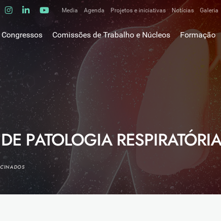
Media
Agenda
Projetos e iniciativas
Notícias
Galeria
Comunicados de imprensa
Congressos
Comissões de Trabalho e Núcleos
Formação
Clipping
gem do Presidente
Comissões de trabalho
Escola da C
ão
Alergologia Respiratória
E-learnings
Bronquiectasias
tura
Hot Topics
Cirurgia Torácica
utos
Fórum das 
Doente Crítico Respiratório
o Museológico
Outros cur
Doenças do Interstício Pulmonar
 DE PATOLOGIA RESPIRATÓRIA
iros
Doenças Ocupacionais e do Ambiente
tornar-se sócio
Doenças Vasculares Pulmonares
has de ouro SPP
OCINADOS
Fisiopatologia Respiratória e DPOC
Infecciologia Respiratória
Patologia Respiratória do Sono
Pneumologia Oncológica