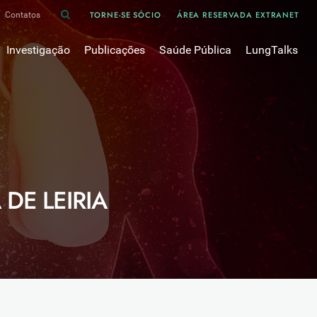
TORNE-SE SÓCIO
ÁREA RESERVADA EXTRANET
Contatos
Investigação
Publicações
Saúde Pública
LungTalks
iência
Bases de dados
Asma
Divulgação
Prémios e Bolsas
Cancro do pulmão
Oxigénio
Revistas Científicas
 em Pneumologia
Projectos de Investigação
COVID-19
Pulmonology
Comissões de Trabalho
COVID Longo 
Pesquisa Bibliográfica
sos
Cuidados Respiratórios Domiciliários
Revistas Médicas
 DE LEIRIA
Dispositivos Inalatórios
Revisões, Recomendações e Tomadas de Posição 
DPOC
Arquivo
Pneumonia
50 anos Sociedade Portuguesa de Pneumologia
Sono
Livros Publicados
Tabagismo
Tuberculose