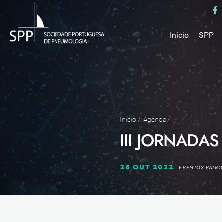
Início
SPP
Mensa
Miss
Estru
Estat
Núcle
Início
/
Agenda
/
III JORNADAS
Parce
Como 
Medal
28 OUT 2022
EVENTOS PATR