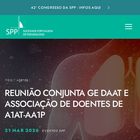
42º CONGRESSO DA SPP - INFOS AQUI
Início
/
Agenda
/
REUNIÃO CONJUNTA GE DAAT E
ASSOCIAÇÃO DE DOENTES DE
A1AT-AA1P
21 MAR 2026
EVENTOS SPP