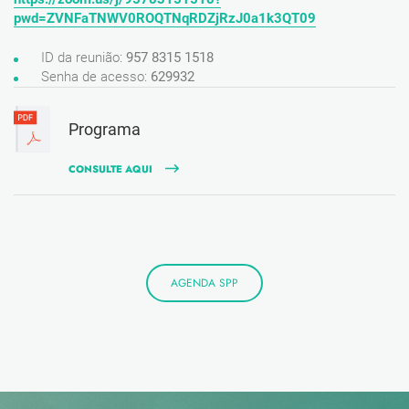
pwd=ZVNFaTNWV0ROQTNqRDZjRzJ0a1k3QT09
ID da reunião:
957 8315 1518
Senha de acesso:
629932
Programa
CONSULTE AQUI
AGENDA SPP