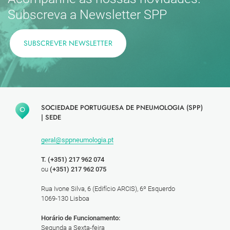
Subscreva a Newsletter SPP
SUBSCREVER NEWSLETTER
SOCIEDADE PORTUGUESA DE PNEUMOLOGIA (SPP)
|
SEDE
geral@sppneumologia.pt
T. (+351) 217 962 074
ou
(+351) 217 962 075
Rua Ivone Silva, 6 (Edifício ARCIS), 6º Esquerdo
1069-130 Lisboa
Horário de Funcionamento:
Segunda a Sexta-feira