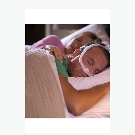
Reabilitação Respiratória
Tabagismo
Técnicas Endoscópicas
Tuberculose
Ventilação Domiciliária
Núcleos e Grupo de Estudos
Núcleo de Cardiopneumologistas
Núcleo de Enfermeiros
Núcleo de Fisioterapeutas Respiratórios
Núcleo Jovens Pneumologistas
Grupo de Estudos Défice de Alfa-1 Antitripsina
Núcleo de Estudo de Fibrose Quística