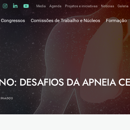
Media
Agenda
Projetos e iniciativas
Notícias
Galeria
Comunicados de imprensa
Congressos
Comissões de Trabalho e Núcleos
Formação
Clipping
gem do Presidente
Comissões de trabalho
Escola da C
ão
Alergologia Respiratória
E-learnings
Bronquiectasias
tura
Hot Topics
Cirurgia Torácica
utos
Fórum das 
Doente Crítico Respiratório
o Museológico
Outros cur
Doenças do Interstício Pulmonar
NO: DESAFIOS DA APNEIA C
iros
Doenças Ocupacionais e do Ambiente
tornar-se sócio
Doenças Vasculares Pulmonares
has de ouro SPP
CINADOS
Fisiopatologia Respiratória e DPOC
Infecciologia Respiratória
Patologia Respiratória do Sono
Pneumologia Oncológica