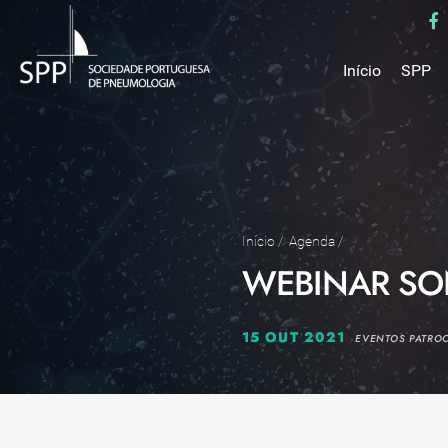
Início
SPP
Mensa
Miss
Estru
Estat
Núcle
Início
/
Agenda
/
WEBINAR SO
Parce
Como 
Medal
15 OUT 2021
EVENTOS PATRO