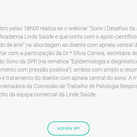
ro pelas 18h00 realiza-se o webinar "Sono | Desafios da a
 Academia Linde Saúde e que conta com o apoio científico 
ado de arte” na abordagem ao doente com apneia central d
ontar com a participação da Dr.ª Sílvia Correia, secretária
do Sono da SPP, (na temática “Epidemiologia e diagnóstico
tamento com pressão positiva”), ambos com amplo e reco
o e tratamento do doente com apneia central do sono. A 
ordenadora da Comissão de Trabalho de Patologia Respir
cho da equipa comercial da Linde Saúde.
AGENDA SPP