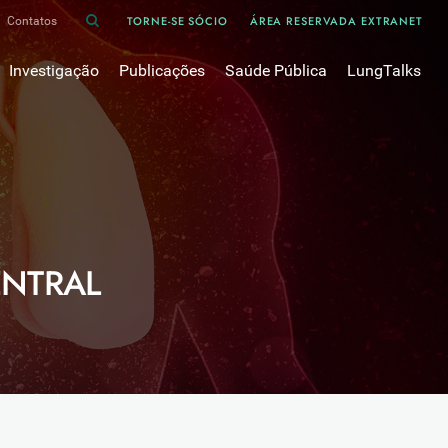
TORNE-SE SÓCIO
ÁREA RESERVADA EXTRANET
Contatos
Investigação
Publicações
Saúde Pública
LungTalks
iência
Bases de dados
Asma
Divulgação
Prémios e Bolsas
Cancro do pulmão
Oxigénio
Revistas Científicas
 em Pneumologia
Projectos de Investigação
COVID-19
Pulmonology
Comissões de Trabalho
COVID Longo 
Pesquisa Bibliográfica
sos
Cuidados Respiratórios Domiciliários
Revistas Médicas
ENTRAL
Dispositivos Inalatórios
Revisões, Recomendações e Tomadas de Posição 
DPOC
Arquivo
Pneumonia
50 anos Sociedade Portuguesa de Pneumologia
Sono
Livros Publicados
Tabagismo
Tuberculose