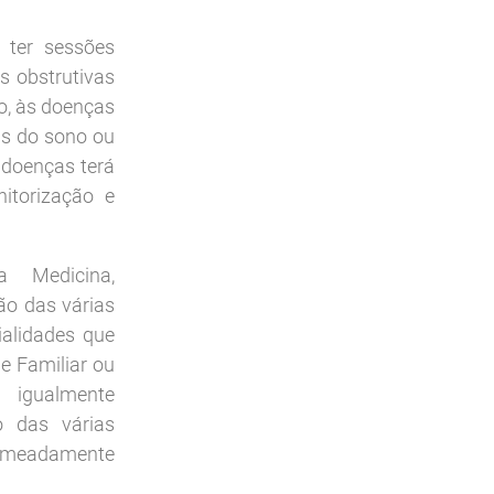
 ter sessões
s obstrutivas
o, às doenças
as do sono ou
s doenças terá
itorização e
a Medicina,
o das várias
ialidades que
e Familiar ou
 igualmente
o das várias
nomeadamente