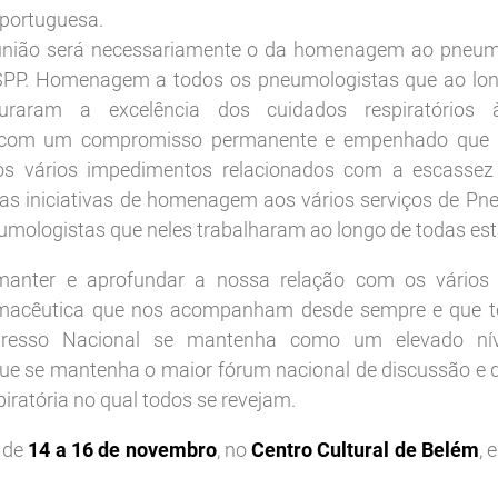
l portuguesa.
união será necessariamente o da homenagem ao pneumo
SPP. Homenagem a todos os pneumologistas que ao lon
uraram a excelência dos cuidados respiratórios 
 com um compromisso permanente e empenhado que l
 os vários impedimentos relacionados com a escassez 
as iniciativas de homenagem aos vários serviços de Pn
umologistas que neles trabalharam ao longo de todas es
anter e aprofundar a nossa relação com os vários 
armacêutica que nos acompanham desde sempre e que t
esso Nacional se mantenha como um elevado nível
e se mantenha o maior fórum nacional de discussão e 
iratória no qual todos se revejam.
i de
14 a 16 de novembro
,
no
Centro Cultural de Belém
, 