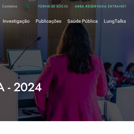
TORNE-SE SÓCIO
ÁREA RESERVADA EXTRANET
Contatos
Investigação
Publicações
Saúde Pública
LungTalks
iência
Bases de dados
Asma
Divulgação
Prémios e Bolsas
Cancro do pulmão
Oxigénio
Revistas Científicas
 em Pneumologia
Projectos de Investigação
COVID-19
Pulmonology
Comissões de Trabalho
COVID Longo 
Pesquisa Bibliográfica
sos
Cuidados Respiratórios Domiciliários
Revistas Médicas
Dispositivos Inalatórios
 - 2024
Revisões, Recomendações e Tomadas de Posição 
DPOC
Arquivo
Pneumonia
50 anos Sociedade Portuguesa de Pneumologia
Sono
Livros Publicados
Tabagismo
Tuberculose