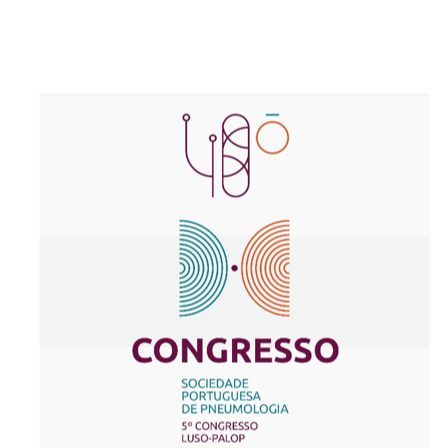
Reabilitação Respiratória
Tabagismo
Técnicas Endoscópicas
Tuberculose
Ventilação Domiciliária
Núcleos e Grupo de Estudos
Núcleo de Cardiopneumologistas
Núcleo de Enfermeiros
Núcleo de Fisioterapeutas Respiratórios
Núcleo Jovens Pneumologistas
Grupo de Estudos Défice de Alfa-1 Antitripsina
Núcleo de Estudo de Fibrose Quística