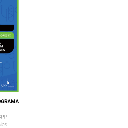
OGRAMA
 SPP
cios