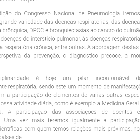
ição do Congresso Nacional de Pneumologia iremos
grande variedade das doenças respiratórias, das doença
brônquica, DPOC e bronquiectasias ao cancro do pulmã
 doenças do interstício pulmonar, às doenças respiratóri
ia respiratória crónica, entre outras. A abordagem desta
rspetiva da prevenção, o diagnóstico precoce, a mon
ciplinaridade é hoje um pilar incontornável d
e respiratória, sendo este um momento de manifestaçã
om a participação de elementos de várias outras espec
nossa atividade diária, como é exemplo a Medicina Geral 
ia. A participação das associações de doentes é
. Uma vez mais teremos igualmente a participaçã
científicas com quem temos relações mais próximas, 
países de