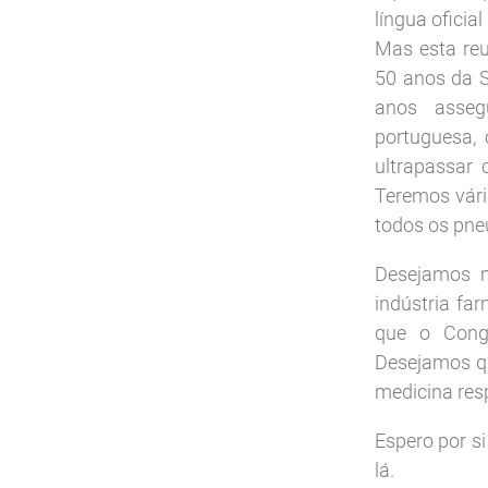
língua oficia
Mas esta re
50 anos da 
anos asseg
portuguesa,
ultrapassar
Teremos vári
todos os pne
Desejamos m
indústria f
que o Congr
Desejamos qu
medicina resp
Espero por s
lá.