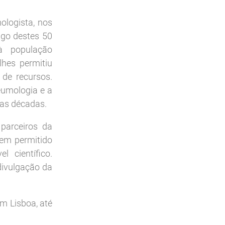
logista, nos
go destes 50
à população
hes permitiu
de recursos.
eumologia e a
tas décadas.
parceiros da
em permitido
 científico.
divulgação da
em Lisboa, até