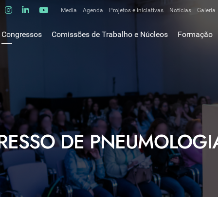
Media
Agenda
Projetos e iniciativas
Notícias
Galeria
Comunicados de imprensa
Congressos
Comissões de Trabalho e Núcleos
Formação
Clipping
gem do Presidente
Comissões de trabalho
Escola da C
ão
Alergologia Respiratória
E-learnings
Bronquiectasias
tura
Hot Topics
Cirurgia Torácica
utos
Fórum das 
Doente Crítico Respiratório
o Museológico
Outros cur
Doenças do Interstício Pulmonar
iros
RESSO DE PNEUMOLOGIA
Doenças Ocupacionais e do Ambiente
tornar-se sócio
Doenças Vasculares Pulmonares
has de ouro SPP
Fisiopatologia Respiratória e DPOC
Infecciologia Respiratória
Patologia Respiratória do Sono
Pneumologia Oncológica