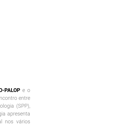
SO-PALOP
e o
ncontro entre
logia (SPP),
gia apresenta
l nos vários