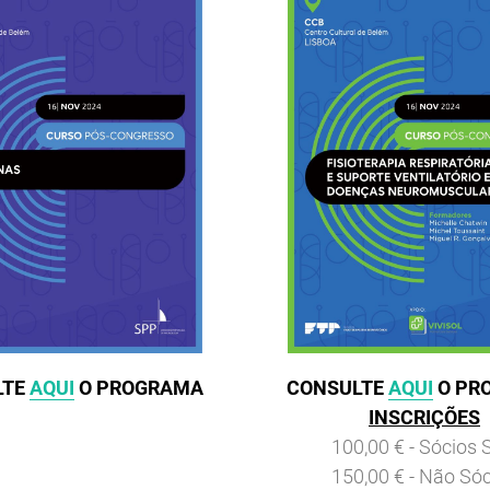
LTE
AQUI
O PROGRAMA
CONSULTE
AQUI
O PR
INSCRIÇÕES
100,00 € - Sócios
150,00 € - Não Só