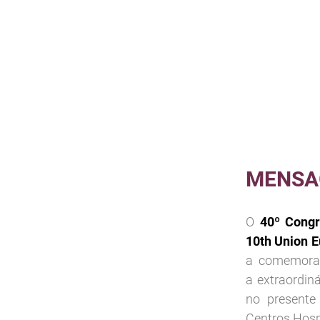
MENSA
O
40º Congr
10th
Union E
a comemoraç
a extraordin
no presente
Centros Hospi