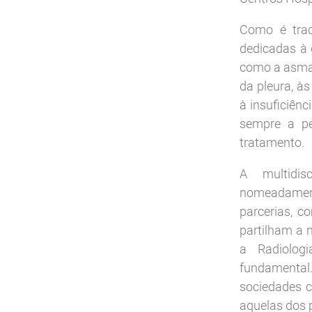
Como é trad
dedicadas à 
como a asma 
da pleura, às
à insuficiênc
sempre a pe
tratamento.
A multidis
nomeadament
parcerias, c
partilham a 
a Radiolog
fundamental
sociedades 
aquelas dos 