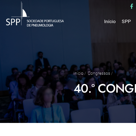
Início
SPP
Mensa
Miss
Estru
Estat
Núcle
Início
/
Congressos
/
Parce
40.º CONG
Como 
Medal