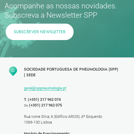
Acompanhe as nossas novidades.
Subscreva a Newsletter SPP
SUBSCREVER NEWSLETTER
SOCIEDADE PORTUGUESA DE PNEUMOLOGIA (SPP)
|
SEDE
geral@sppneumologia.pt
T. (+351) 217 962 074
ou
(+351) 217 962 075
Rua Ivone Silva, 6 (Edifício ARCIS), 6º Esquerdo
1069-130 Lisboa
Horário de Funcionamento: