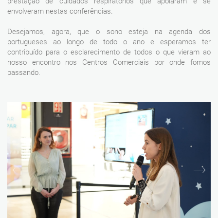
prestação de cuidados respiratórios que apoiaram e se
envolveram nestas conferências.
Desejamos, agora, que o sono esteja na agenda dos
portugueses ao longo de todo o ano e esperamos ter
contribuído para o esclarecimento de todos o que vieram ao
nosso encontro nos Centros Comerciais por onde fomos
passando.