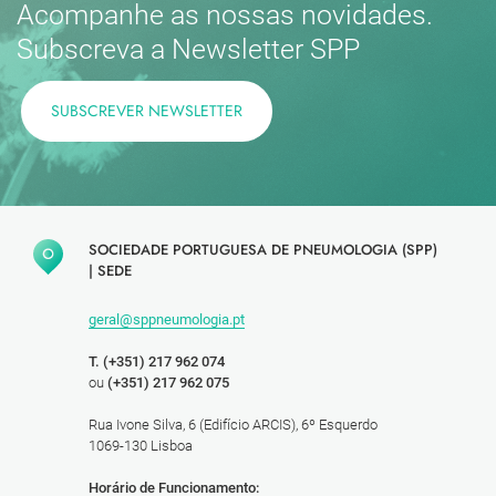
Acompanhe as nossas novidades.
Subscreva a Newsletter SPP
SUBSCREVER NEWSLETTER
SOCIEDADE PORTUGUESA DE PNEUMOLOGIA (SPP)
|
SEDE
geral@sppneumologia.pt
T. (+351) 217 962 074
ou
(+351) 217 962 075
Rua Ivone Silva, 6 (Edifício ARCIS), 6º Esquerdo
1069-130 Lisboa
Horário de Funcionamento: