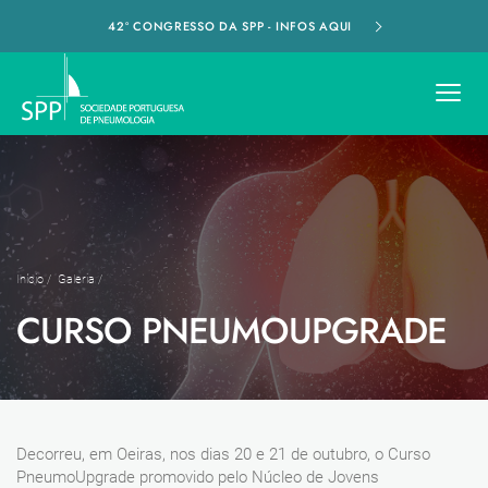
42º CONGRESSO DA SPP - INFOS AQUI
Início
/
Galeria
/
CURSO PNEUMOUPGRADE
Decorreu, em Oeiras, nos dias 20 e 21 de outubro, o Curso
PneumoUpgrade promovido pelo Núcleo de Jovens