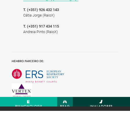
T. (+351) 926 432 143
Cátia Jorge (RaioX)
T. (+351) 917 434 115
Andreia Pinto (RaioX)
MEMBRO PARCEIRO DE:
PULMONOLOGY
REAG
INALADORES
2020 © SPP - SOCIEDADE PORTUGUESA DE PNEUMOLOGIA |
POLÍTICA DE PRIVACIDADE
|
LINKS ÚTEIS
BY
BLUESOFT