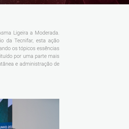
Asma Ligeira a Moderada.
o da Tecnifar, esta ação
dando os tópicos essências
ituído por uma parte mais
cutânea e administração de