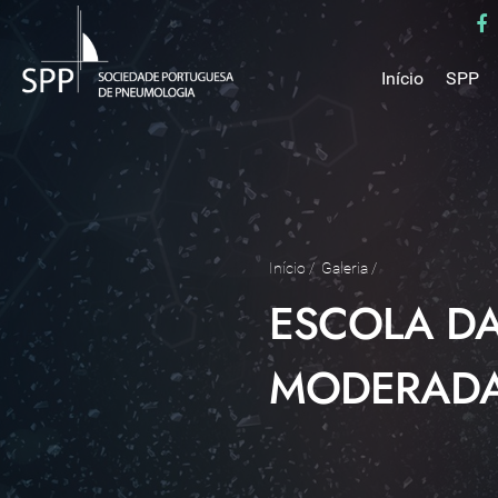
Início
SPP
Mensa
Miss
Estru
Estat
Núcle
Início
/
Galeria
/
Parce
ESCOLA DA
Como 
Medal
MODERADA 