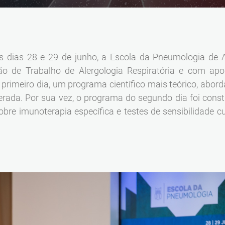
Reabilitação Respiratória
Tabagismo
Técnicas Endoscópicas
Tuberculose
os dias 28 e 29 de junho, a Escola da Pneumologia de 
Ventilação Domiciliária
o de Trabalho de Alergologia Respiratória e com apoi
Núcleos e Grupo de Estudos
 primeiro dia, um programa científico mais teórico, abor
Núcleo de Cardiopneumologistas
erada. Por sua vez, o programa do segundo dia foi const
Núcleo de Enfermeiros
obre imunoterapia específica e testes de sensibilidade 
Núcleo de Fisioterapeutas Respiratórios
Núcleo Jovens Pneumologistas
Grupo de Estudos Défice de Alfa-1 Antitripsina
Núcleo de Estudo de Fibrose Quística