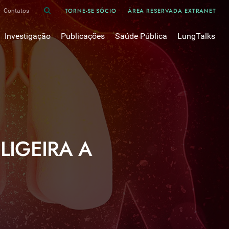
TORNE-SE SÓCIO
ÁREA RESERVADA EXTRANET
Contatos
Investigação
Publicações
Saúde Pública
LungTalks
iência
Bases de dados
Asma
Divulgação
Prémios e Bolsas
Cancro do pulmão
Oxigénio
Revistas Científicas
 em Pneumologia
Projectos de Investigação
COVID-19
Pulmonology
Comissões de Trabalho
COVID Longo 
Pesquisa Bibliográfica
sos
Cuidados Respiratórios Domiciliários
Revistas Médicas
Dispositivos Inalatórios
LIGEIRA A
Revisões, Recomendações e Tomadas de Posição 
DPOC
Arquivo
Pneumonia
50 anos Sociedade Portuguesa de Pneumologia
Sono
Livros Publicados
Tabagismo
Tuberculose