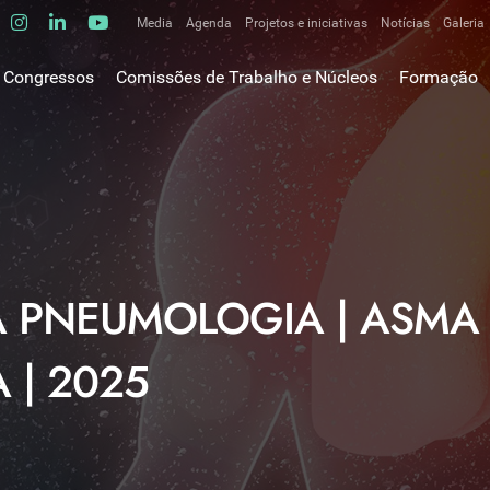
Media
Agenda
Projetos e iniciativas
Notícias
Galeria
Comunicados de imprensa
Congressos
Comissões de Trabalho e Núcleos
Formação
Clipping
gem do Presidente
Comissões de trabalho
Escola da C
ão
Alergologia Respiratória
E-learnings
Bronquiectasias
tura
Hot Topics
Cirurgia Torácica
utos
Fórum das 
Doente Crítico Respiratório
o Museológico
Outros cur
Doenças do Interstício Pulmonar
iros
 PNEUMOLOGIA | ASMA 
Doenças Ocupacionais e do Ambiente
tornar-se sócio
Doenças Vasculares Pulmonares
has de ouro SPP
| 2025
Fisiopatologia Respiratória e DPOC
Infecciologia Respiratória
Patologia Respiratória do Sono
Pneumologia Oncológica