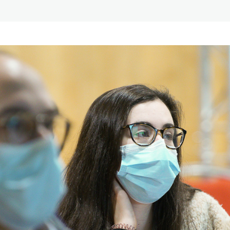
Reabilitação Respiratória
Tabagismo
Técnicas Endoscópicas
Tuberculose
Ventilação Domiciliária
Núcleos e Grupo de Estudos
Núcleo de Cardiopneumologistas
Núcleo de Enfermeiros
Núcleo de Fisioterapeutas Respiratórios
Núcleo Jovens Pneumologistas
Grupo de Estudos Défice de Alfa-1 Antitripsina
Núcleo de Estudo de Fibrose Quística