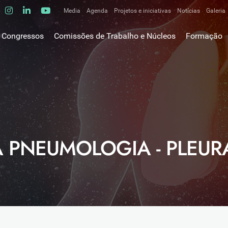
Media
Agenda
Projetos e iniciativas
Notícias
Galeria
Comunicados de imprensa
Congressos
Comissões de Trabalho e Núcleos
Formação
Clipping
gem do Presidente
Comissões de trabalho
Escola da C
ão
Alergologia Respiratória
E-learnings
Bronquiectasias
tura
Hot Topics
Cirurgia Torácica
utos
Fórum das 
Doente Crítico Respiratório
o Museológico
Outros cur
Doenças do Interstício Pulmonar
iros
 PNEUMOLOGIA - PLEUR
Doenças Ocupacionais e do Ambiente
tornar-se sócio
Doenças Vasculares Pulmonares
has de ouro SPP
Fisiopatologia Respiratória e DPOC
Infecciologia Respiratória
Patologia Respiratória do Sono
Pneumologia Oncológica