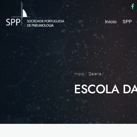
Início
SPP
Mensa
Miss
Estru
Estat
Núcle
Início
/
Galeria
/
Parce
ESCOLA DA
Como 
Medal