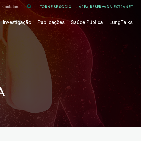
TORNE-SE SÓCIO
ÁREA RESERVADA EXTRANET
Contatos
Investigação
Publicações
Saúde Pública
LungTalks
iência
Bases de dados
Asma
Divulgação
Prémios e Bolsas
Cancro do pulmão
Oxigénio
Revistas Científicas
 em Pneumologia
Projectos de Investigação
COVID-19
Pulmonology
Comissões de Trabalho
COVID Longo 
Pesquisa Bibliográfica
sos
Cuidados Respiratórios Domiciliários
Revistas Médicas
Dispositivos Inalatórios
A
Revisões, Recomendações e Tomadas de Posição 
DPOC
Arquivo
Pneumonia
50 anos Sociedade Portuguesa de Pneumologia
Sono
Livros Publicados
Tabagismo
Tuberculose