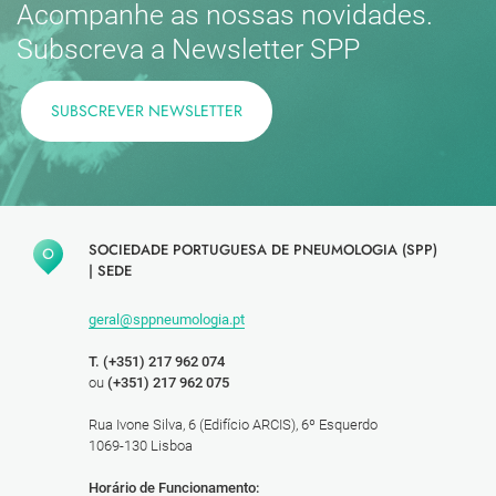
Acompanhe as nossas novidades.
Subscreva a Newsletter SPP
SUBSCREVER NEWSLETTER
SOCIEDADE PORTUGUESA DE PNEUMOLOGIA (SPP)
|
SEDE
geral@sppneumologia.pt
T. (+351) 217 962 074
ou
(+351) 217 962 075
Rua Ivone Silva, 6 (Edifício ARCIS), 6º Esquerdo
1069-130 Lisboa
Horário de Funcionamento: