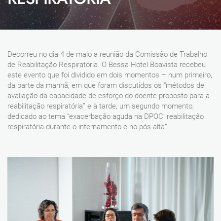
Decorreu no dia 4 de maio a reunião da Comissão de Trabalho
de Reabilitação Respiratória. O Bessa Hotel Boavista recebeu
este evento que foi dividido em dois momentos – num primeiro,
da parte da manhã, em que foram discutidos os “métodos de
avaliação da capacidade de esforço do doente proposto para a
reabilitação respiratória” e à tarde, um segundo momento,
dedicado ao tema “exacerbação aguda na DPOC: reabilitação
respiratória durante o internamento e no pós alta”.