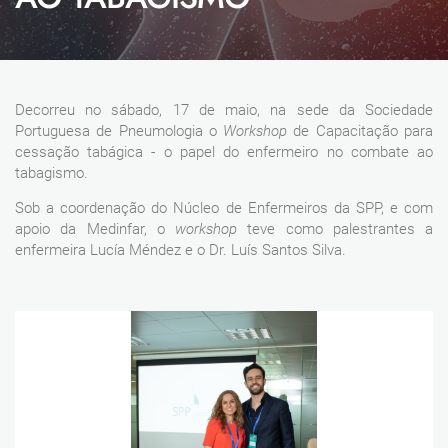
Decorreu no sábado, 17 de maio, na sede da Sociedade
Portuguesa de Pneumologia o
Workshop
de Capacitação para
cessação tabágica - o papel do enfermeiro no combate ao
tabagismo.
Sob a coordenação do Núcleo de Enfermeiros da SPP, e com
apoio da Medinfar, o
workshop
teve como palestrantes a
enfermeira Lucía Méndez e o Dr. Luís Santos Silva.