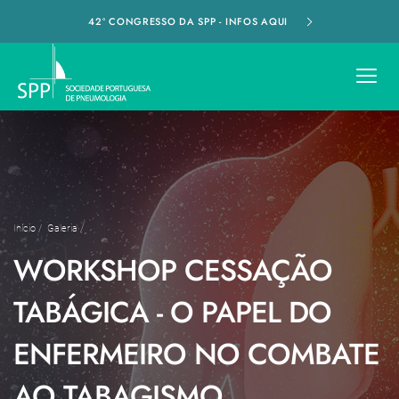
42º CONGRESSO DA SPP - INFOS AQUI
Início
/
Galeria
/
WORKSHOP CESSAÇÃO
TABÁGICA - O PAPEL DO
ENFERMEIRO NO COMBATE
AO TABAGISMO