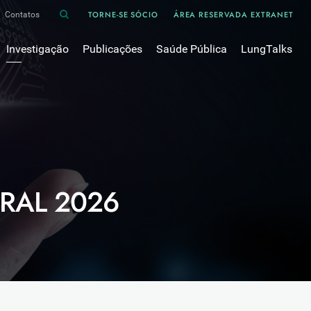
TORNE-SE SÓCIO
ÁREA RESERVADA EXTRANET
Contatos
Investigação
Publicações
Saúde Pública
LungTalks
iência
Bases de dados
Asma
Divulgação
Prémios e Bolsas
Cancro do pulmão
Oxigénio
Revistas Científicas
 em Pneumologia
Projectos de Investigação
COVID-19
Pulmonology
Comissões de Trabalho
COVID Longo 
Pesquisa Bibliográfica
sos
Cuidados Respiratórios Domiciliários
Revistas Médicas
Dispositivos Inalatórios
RAL 2026
Revisões, Recomendações e Tomadas de Posição 
DPOC
Arquivo
Pneumonia
50 anos Sociedade Portuguesa de Pneumologia
Sono
Livros Publicados
Tabagismo
Tuberculose