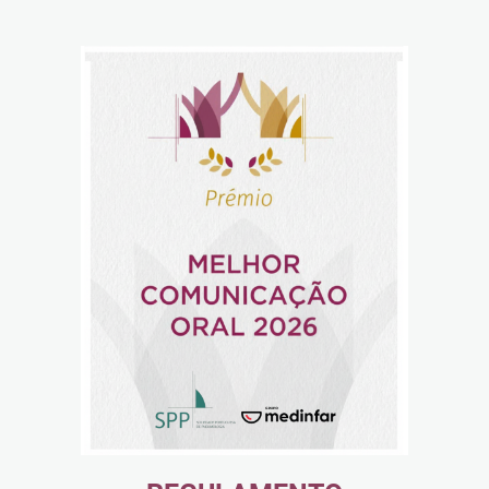
Reabilitação Respiratória
Tabagismo
Técnicas Endoscópicas
Tuberculose
Ventilação Domiciliária
Núcleos e Grupo de Estudos
Núcleo de Cardiopneumologistas
Núcleo de Enfermeiros
Núcleo de Fisioterapeutas Respiratórios
Núcleo Jovens Pneumologistas
Grupo de Estudos Défice de Alfa-1 Antitripsina
Núcleo de Estudo de Fibrose Quística