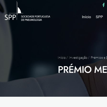
Início
SPP
Mensa
Miss
Estru
Estat
Núcle
Início
/
Investigação
/
Prémios e 
Parce
PRÉMIO M
Como 
Medal