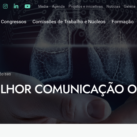
Media
Agenda
Projetos e iniciativas
Notícias
Galeria
Comunicados de imprensa
Congressos
Comissões de Trabalho e Núcleos
Formação
Clipping
gem do Presidente
Comissões de trabalho
Escola da C
ão
Alergologia Respiratória
E-learnings
Bronquiectasias
tura
Hot Topics
Cirurgia Torácica
utos
Fórum das 
Doente Crítico Respiratório
o Museológico
Outros cur
Bolsas
Doenças do Interstício Pulmonar
iros
ELHOR COMUNICAÇÃO O
Doenças Ocupacionais e do Ambiente
tornar-se sócio
Doenças Vasculares Pulmonares
has de ouro SPP
Fisiopatologia Respiratória e DPOC
Infecciologia Respiratória
Patologia Respiratória do Sono
Pneumologia Oncológica