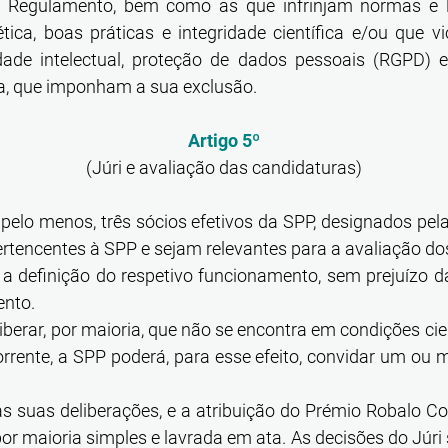
Regulamento, bem como as que infrinjam normas e le
ética, boas práticas e integridade científica e/ou que vi
ade intelectual, proteção de dados pessoais (RGPD) 
va, que imponham a sua exclusão.
Artigo 5º
(Júri e avaliação das candidaturas)
 pelo menos, três sócios efetivos da SPP, designados pel
rtencentes à SPP e sejam relevantes para a avaliação do
a definição do respetivo funcionamento, sem prejuízo d
ento.
iberar, por maioria, que não se encontra em condições cien
rente, a SPP poderá, para esse efeito, convidar um ou m
s suas deliberações, e a atribuição do Prémio Robalo Co
r maioria simples e lavrada em ata. As decisões do Júri s