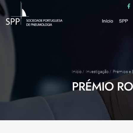
Início
SPP
Mensa
Miss
Estru
Estat
Núcle
Início
/
Investigação
/
Prémios e 
Parce
PRÉMIO RO
Como 
Medal