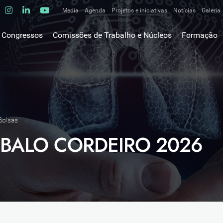
Media
Agenda
Projetos e iniciativas
Notícias
Galeria
Comunicados de imprensa
Congressos
Comissões de Trabalho e Núcleos
Formação
Clipping
gem do Presidente
Comissões de trabalho
Escola da C
ão
Alergologia Respiratória
E-learnings
Bronquiectasias
tura
Hot Topics
Cirurgia Torácica
utos
Fórum das 
Doente Crítico Respiratório
o Museológico
Outros cur
Bolsas
Doenças do Interstício Pulmonar
iros
BALO CORDEIRO 2026
Doenças Ocupacionais e do Ambiente
tornar-se sócio
Doenças Vasculares Pulmonares
has de ouro SPP
Fisiopatologia Respiratória e DPOC
Infecciologia Respiratória
Patologia Respiratória do Sono
Pneumologia Oncológica