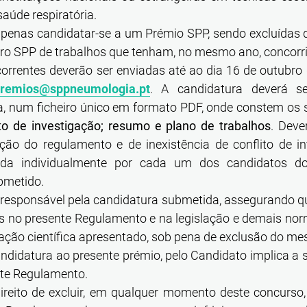
aúde respiratória.
penas candidatar-se a um Prémio SPP, sendo excluídas 
ro SPP de trabalhos que tenham, no mesmo ano, concorri
orrentes deverão ser enviadas até ao dia 16 de outubro 
remios@sppneumologia.pt
. A candidatura deverá s
a, num ficheiro único em formato PDF, onde constem os 
to de investigação; resumo e plano de trabalhos
. Deve
ção do regulamento e de inexistência de conflito de in
ada individualmente por cada um dos candidatos do
bmetido.
 responsável pela candidatura submetida, assegurando 
os no presente Regulamento e na legislação e demais nor
gação científica apresentado, sob pena de exclusão do m
ndidatura ao presente prémio, pelo Candidato implica a 
nte Regulamento.
ireito de excluir, em qualquer momento deste concurso