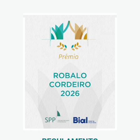
Reabilitação Respiratória
Tabagismo
Técnicas Endoscópicas
Tuberculose
Ventilação Domiciliária
Núcleos e Grupo de Estudos
Núcleo de Cardiopneumologistas
Núcleo de Enfermeiros
Núcleo de Fisioterapeutas Respiratórios
Núcleo Jovens Pneumologistas
Grupo de Estudos Défice de Alfa-1 Antitripsina
Núcleo de Estudo de Fibrose Quística