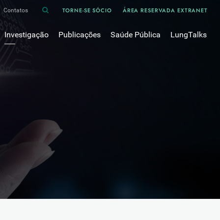
TORNE-SE SÓCIO
ÁREA RESERVADA EXTRANET
Contatos
Investigação
Publicações
Saúde Pública
LungTalks
iência
Bases de dados
Asma
Divulgação
Prémios e Bolsas
Cancro do pulmão
Oxigénio
Revistas Científicas
 em Pneumologia
Projectos de Investigação
COVID-19
Pulmonology
Comissões de Trabalho
COVID Longo 
Pesquisa Bibliográfica
sos
Cuidados Respiratórios Domiciliários
Revistas Médicas
Dispositivos Inalatórios
Revisões, Recomendações e Tomadas de Posição 
DPOC
Arquivo
Pneumonia
50 anos Sociedade Portuguesa de Pneumologia
Sono
Livros Publicados
Tabagismo
Tuberculose