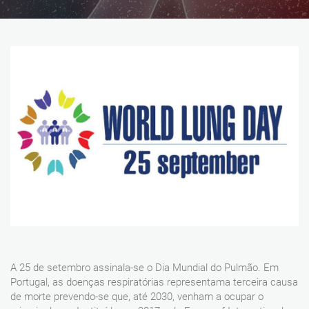
A 25 de setembro assinala-se o Dia Mundial do Pulmão. Em
Portugal, as doenças respiratórias representama terceira causa
de morte prevendo-se que, até 2030, venham a ocupar o