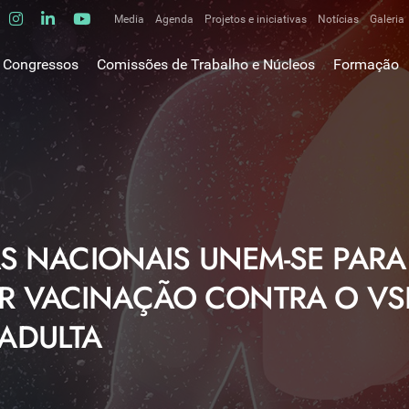
Media
Agenda
Projetos e iniciativas
Notícias
Galeria
Comunicados de imprensa
Congressos
Comissões de Trabalho e Núcleos
Formação
Clipping
gem do Presidente
Comissões de trabalho
Escola da C
ão
Alergologia Respiratória
E-learnings
Bronquiectasias
tura
Hot Topics
Cirurgia Torácica
utos
Fórum das 
Doente Crítico Respiratório
o Museológico
Outros cur
Doenças do Interstício Pulmonar
AS NACIONAIS UNEM-SE PARA
iros
Doenças Ocupacionais e do Ambiente
tornar-se sócio
 VACINAÇÃO CONTRA O VS
Doenças Vasculares Pulmonares
has de ouro SPP
Fisiopatologia Respiratória e DPOC
ADULTA
Infecciologia Respiratória
Patologia Respiratória do Sono
Pneumologia Oncológica