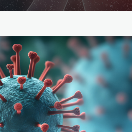
Reabilitação Respiratória
Tabagismo
Técnicas Endoscópicas
Tuberculose
Ventilação Domiciliária
Núcleos e Grupo de Estudos
Núcleo de Cardiopneumologistas
Núcleo de Enfermeiros
Núcleo de Fisioterapeutas Respiratórios
Núcleo Jovens Pneumologistas
Grupo de Estudos Défice de Alfa-1 Antitripsina
Núcleo de Estudo de Fibrose Quística