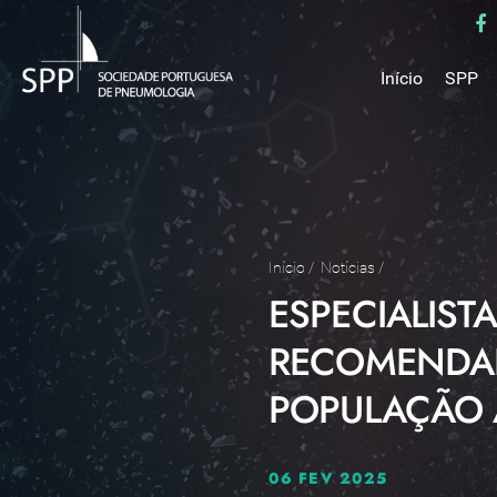
Início
SPP
Mensa
Miss
Estru
Estat
Núcle
Início
/
Notícias
/
ESPECIALIST
Parce
Como 
RECOMENDAR
Medal
POPULAÇÃO 
06 FEV 2025