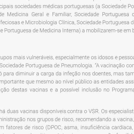
incipais sociedades médicas portuguesas (a Sociedade P
e Medicina Geral e Familiar, Sociedade Portuguesa d
eciosas e Microbiologia Clínica, Sociedade Portuguesa d
e Portuguesa de Medicina Interna) a mobilizarem-se em 
grupos mais vulneráveis, especialmente os idosos e pess
a Sociedade Portuguesa de Pneumologia. “A vacinação co
ó para diminuir a carga da infeção nos doentes, mas t
 importante que mesmo ao nível público as entidades a
ação destas vacinas e a possível inclusão no Programa
há duas vacinas disponíveis contra o VSR. Os especialis
inistração nos grupos de risco, recomendando a vacina,
fatores de risco (DPOC, asma, insuficiência cardíaca, d