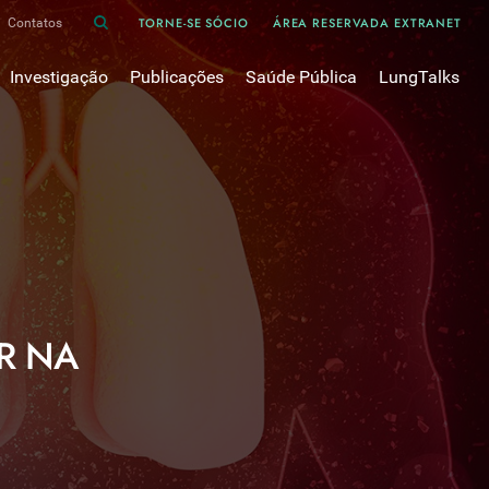
TORNE-SE SÓCIO
ÁREA RESERVADA EXTRANET
Contatos
Investigação
Publicações
Saúde Pública
LungTalks
iência
Bases de dados
Asma
Divulgação
Prémios e Bolsas
Cancro do pulmão
Oxigénio
Revistas Científicas
 em Pneumologia
Projectos de Investigação
COVID-19
Pulmonology
Comissões de Trabalho
COVID Longo 
Pesquisa Bibliográfica
sos
Cuidados Respiratórios Domiciliários
Revistas Médicas
Dispositivos Inalatórios
Revisões, Recomendações e Tomadas de Posição 
DPOC
R NA
Arquivo
Pneumonia
50 anos Sociedade Portuguesa de Pneumologia
Sono
Livros Publicados
Tabagismo
Tuberculose