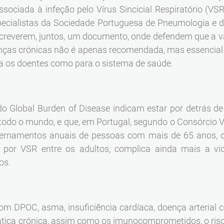
sociada à infeção pelo Vírus Sincicial Respiratório (V
ecialistas da Sociedade Portuguesa de Pneumologia e d
creverem, juntos, um documento, onde defendem que a 
nças crónicas não é apenas recomendada, mas essencial p
ra os doentes como para o sistema de saúde.
do Global Burden of Disease indicam estar por detrás d
 todo o mundo, e que, em Portugal, segundo o Consórcio
nternamentos anuais de pessoas com mais de 65 anos, o
s por VSR entre os adultos, complica ainda mais a v
os.
m DPOC, asma, insuficiência cardíaca, doença arterial c
ática crónica, assim como os imunocomprometidos, o risc