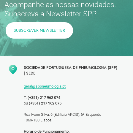
Acompanhe as nossas novidades.
Subscreva a Newsletter SPP
SUBSCREVER NEWSLETTER
SOCIEDADE PORTUGUESA DE PNEUMOLOGIA (SPP)
|
SEDE
geral@sppneumologia.pt
T. (+351) 217 962 074
ou
(+351) 217 962 075
Rua Ivone Silva, 6 (Edifício ARCIS), 6º Esquerdo
1069-130 Lisboa
Horário de Funcionamento: