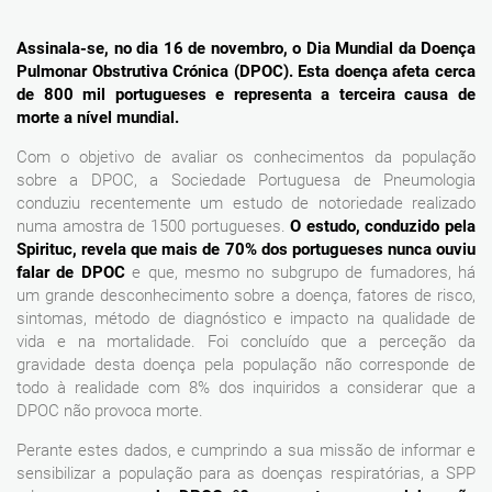
Assinala-se, no dia 16 de novembro, o Dia Mundial da Doença
Pulmonar Obstrutiva Crónica (DPOC). Esta doença afeta cerca
de 800 mil portugueses e representa a terceira causa de
morte a nível mundial.
Com o objetivo de avaliar os conhecimentos da população
sobre a DPOC, a Sociedade Portuguesa de Pneumologia
conduziu recentemente um estudo de notoriedade realizado
numa amostra de 1500 portugueses.
O estudo, conduzido pela
Spirituc, revela que mais de 70% dos portugueses nunca ouviu
falar de DPOC
e que, mesmo no subgrupo de fumadores, há
um grande desconhecimento sobre a doença, fatores de risco,
sintomas, método de diagnóstico e impacto na qualidade de
vida e na mortalidade. Foi concluído que a perceção da
gravidade desta doença pela população não corresponde de
todo à realidade com 8% dos inquiridos a considerar que a
DPOC não provoca morte.
Perante estes dados, e cumprindo a sua missão de informar e
sensibilizar a população para as doenças respiratórias, a SPP