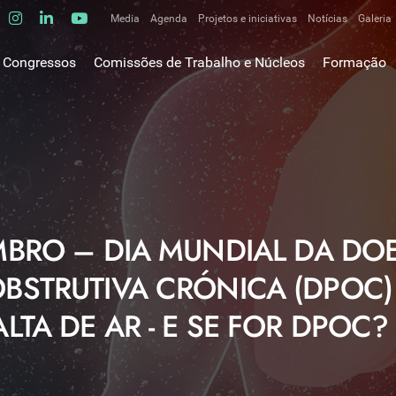
Media
Agenda
Projetos e iniciativas
Notícias
Galeria
Comunicados de imprensa
Congressos
Comissões de Trabalho e Núcleos
Formação
Clipping
gem do Presidente
Comissões de trabalho
Escola da C
ão
Alergologia Respiratória
E-learnings
Bronquiectasias
tura
Hot Topics
Cirurgia Torácica
utos
Fórum das 
Doente Crítico Respiratório
o Museológico
Outros cur
Doenças do Interstício Pulmonar
MBRO – DIA MUNDIAL DA DO
iros
Doenças Ocupacionais e do Ambiente
tornar-se sócio
STRUTIVA CRÓNICA (DPOC) 
Doenças Vasculares Pulmonares
has de ouro SPP
Fisiopatologia Respiratória e DPOC
LTA DE AR - E SE FOR DPOC?
Infecciologia Respiratória
Patologia Respiratória do Sono
Pneumologia Oncológica