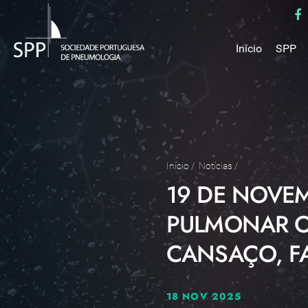
Início
SPP
Mensa
Miss
Estru
Estat
Núcle
Início
/
Notícias
/
19 DE NOVE
Parce
Como 
PULMONAR OB
Medal
CANSAÇO, FA
18 NOV 2025