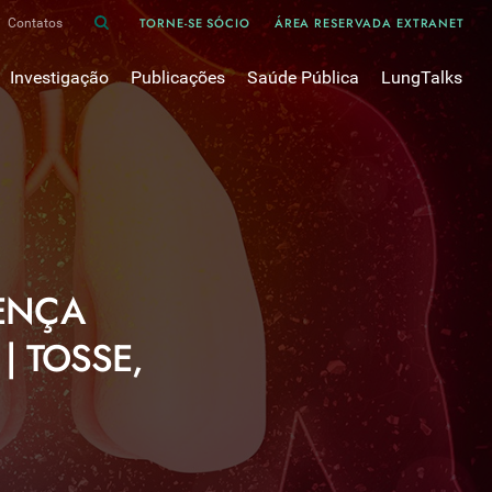
TORNE-SE SÓCIO
ÁREA RESERVADA EXTRANET
Contatos
Investigação
Publicações
Saúde Pública
LungTalks
iência
Bases de dados
Asma
Divulgação
Prémios e Bolsas
Cancro do pulmão
Oxigénio
Revistas Científicas
 em Pneumologia
Projectos de Investigação
COVID-19
Pulmonology
Comissões de Trabalho
COVID Longo 
Pesquisa Bibliográfica
sos
Cuidados Respiratórios Domiciliários
Revistas Médicas
ENÇA
Dispositivos Inalatórios
Revisões, Recomendações e Tomadas de Posição 
DPOC
| TOSSE,
Arquivo
Pneumonia
50 anos Sociedade Portuguesa de Pneumologia
Sono
Livros Publicados
Tabagismo
Tuberculose