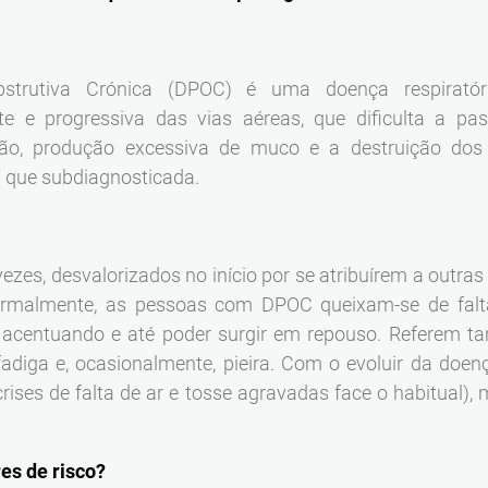
trutiva Crónica (DPOC) é uma doença respiratória
nte e progressiva das vias aéreas, que dificulta a pa
ão, produção excessiva de muco e a destruição dos
da que subdiagnosticada.
ezes, desvalorizados no início por se atribuírem a outr
ormalmente, as pessoas com DPOC queixam-se de falta 
i acentuando e até poder surgir em repouso. Referem t
fadiga e, ocasionalmente, pieira. Com o evoluir da doe
rises de falta de ar e tosse agravadas face o habitual),
res de risco?