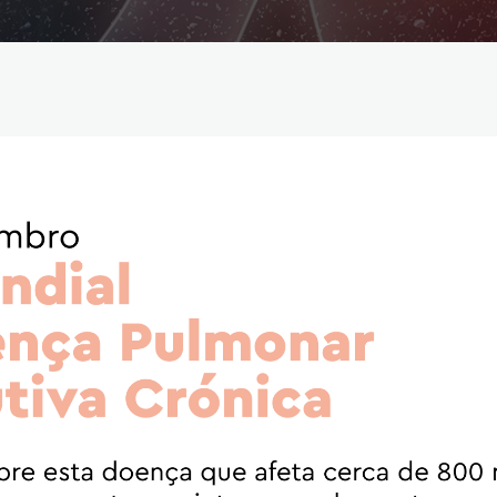
Reabilitação Respiratória
Tabagismo
Técnicas Endoscópicas
Tuberculose
Ventilação Domiciliária
Núcleos e Grupo de Estudos
Núcleo de Cardiopneumologistas
Núcleo de Enfermeiros
Núcleo de Fisioterapeutas Respiratórios
Núcleo Jovens Pneumologistas
Grupo de Estudos Défice de Alfa-1 Antitripsina
Núcleo de Estudo de Fibrose Quística