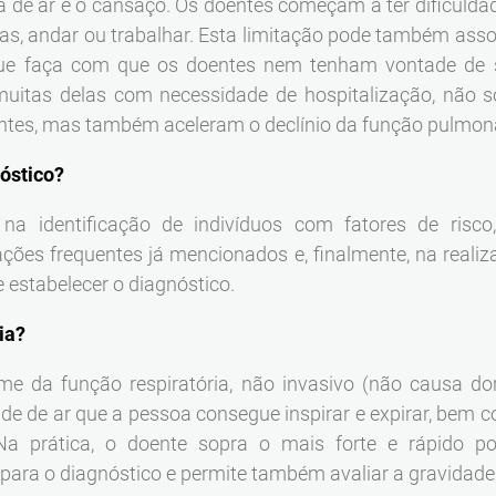
 de ar e o cansaço. Os doentes começam a ter dificuldad
as, andar ou trabalhar. Esta limitação pode também asso
 que faça com que os doentes nem tenham vontade de 
muitas delas com necessidade de hospitalização, não 
entes, mas também aceleram o declínio da função pulmon
nóstico?
 na identificação de indivíduos com fatores de risc
ações frequentes já mencionados e, finalmente, na reali
 estabelecer o diagnóstico.
ia?
me da função respiratória, não invasivo (não causa do
de de ar que a pessoa consegue inspirar e expirar, bem
Na prática, o doente sopra o mais forte e rápido po
 para o diagnóstico e permite também avaliar a gravidade