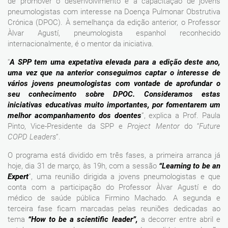
de promover o desenvolvimento e a capacitação de jovens
pneumologistas com interesse na Doença Pulmonar Obstrutiva
Crónica (DPOC). À semelhança da edição anterior, o Professor
Àlvar Agustí, pneumologista espanhol reconhecido
internacionalmente, é o mentor da iniciativa.
“
A SPP tem uma expetativa elevada para a edição deste ano,
uma vez que na anterior conseguimos captar o interesse de
vários jovens pneumologistas com vontade de aprofundar o
seu conhecimento sobre DPOC. Consideramos estas
iniciativas educativas muito importantes, por fomentarem um
melhor acompanhamento dos doentes
”, explica a Prof. Paula
Pinto, Vice-Presidente da SPP e
Project Mentor
do “
Future
COPD Leaders
”.
O programa está dividido em três fases, a primeira arranca já
hoje, dia 31 de março, às 19h, com a sessão
“Learning to be an
Expert
”, uma reunião dirigida a jovens pneumologistas e que
conta com a participação do Professor Àlvar Agustí e do
médico de saúde pública Firmino Machado. A segunda e
terceira fase ficam marcadas pelas reuniões dedicadas ao
tema
“How to be a scientific leader”,
a decorrer entre abril e