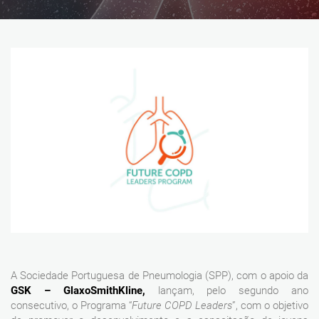
A Sociedade Portuguesa de Pneumologia (SPP), com o apoio da
GSK – GlaxoSmithKline,
lançam, pelo segundo ano
consecutivo, o Programa “
Future COPD Leaders
”, com o objetivo