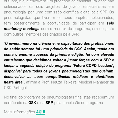
outubro, e que envolvem um processo de candidatura onde são
selecionados os dois projetos de jovens especialistas em
pneumologia, por uma comissão científica eleita pela SPP. Os
pneumologistas que tiverem os seus projetos selecionados,
têm posteriormente a oportunidade de participar em
seis
mentoring meetings
com o mentor do programa, em conjunto
com outros mentores designados pela SPP.
“
O investimento na ciência e na capacitação dos profissionais
de saúde sempre foi uma prioridade da GSK. Assim, tendo em
conta o enorme sucesso da primeira edição, foi com elevado
entusiasmo que decidimos voltar a juntar forças com a SPP e
lançar a segunda edição do programa ‘
Future COPD Leaders’,
disponível para todos os jovens pneumologistas que queiram
desenvolver as suas competências médicas e científicas
nesta área
”, afirma a Prof. Neuza Teixeira, Medical Manager da
GSK Portugal.
No final do programa os pneumologistas finalistas recebem um
certificado da
GSK
e da
SPP
pela conclusão do programa.
Mais informações
AQUI
.