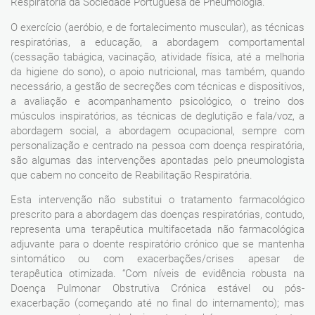
Respiratória da Sociedade Portuguesa de Pneumologia.
O exercício (aeróbio, e de fortalecimento muscular), as técnicas
respiratórias, a educação, a abordagem comportamental
(cessação tabágica, vacinação, atividade física, até a melhoria
da higiene do sono), o apoio nutricional, mas também, quando
necessário, a gestão de secreções com técnicas e dispositivos,
a avaliação e acompanhamento psicológico, o treino dos
músculos inspiratórios, as técnicas de deglutição e fala/voz, a
abordagem social, a abordagem ocupacional, sempre com
personalização e centrado na pessoa com doença respiratória,
são algumas das intervenções apontadas pelo pneumologista
que cabem no conceito de Reabilitação Respiratória.
Esta intervenção não substitui o tratamento farmacológico
prescrito para a abordagem das doenças respiratórias, contudo,
representa uma terapêutica multifacetada não farmacológica
adjuvante para o doente respiratório crónico que se mantenha
sintomático ou com exacerbações/crises apesar de
terapêutica otimizada. “Com níveis de evidência robusta na
Doença Pulmonar Obstrutiva Crónica estável ou pós-
exacerbação (começando até no final do internamento); mas