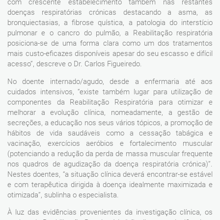
com crescente estabelecimento também nas restantes
doenças respiratórias crónicas destacando a asma, as
bronquiectasias, a fibrose quística, a patologia do interstício
pulmonar e o cancro do pulmão, a Reabilitação respiratória
posiciona-se de uma forma clara como um dos tratamentos
mais custo-eficazes disponíveis apesar do seu escasso e difícil
acesso”, descreve o Dr. Carlos Figueiredo.
No doente internado/agudo, desde a enfermaria até aos
cuidados intensivos, “existe também lugar para utilização de
componentes da Reabilitação Respiratória para otimizar e
melhorar a evolução clínica, nomeadamente, a gestão de
secreções, a educação nos seus vários tópicos, a promoção de
hábitos de vida saudáveis como a cessação tabágica e
vacinação, exercícios aeróbios e fortalecimento muscular
(potenciando a redução da perda de massa muscular frequente
nos quadros de agudização da doença respiratória crónica)”.
Nestes doentes, “a situação clínica deverá encontrar-se estável
e com terapêutica dirigida à doença idealmente maximizada e
otimizada”, sublinha o especialista.
À luz das evidências provenientes da investigação clínica, os