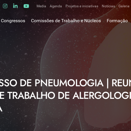
Media
Agenda
Projetos e iniciativas
Notícias
Galeria
Comunicados de imprensa
Congressos
Comissões de Trabalho e Núcleos
Formação
Clipping
gem do Presidente
Comissões de trabalho
Escola da C
ão
Alergologia Respiratória
E-learnings
Bronquiectasias
tura
Hot Topics
Cirurgia Torácica
utos
Fórum das 
Doente Crítico Respiratório
o Museológico
Outros cur
Doenças do Interstício Pulmonar
SSO DE PNEUMOLOGIA | REU
iros
Doenças Ocupacionais e do Ambiente
tornar-se sócio
E TRABALHO DE ALERGOLOG
Doenças Vasculares Pulmonares
has de ouro SPP
Fisiopatologia Respiratória e DPOC
A
Infecciologia Respiratória
Patologia Respiratória do Sono
Pneumologia Oncológica