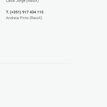
Cátia Jorge (RaioX)
T. (+351) 917 434 115
Andreia Pinto (RaioX)