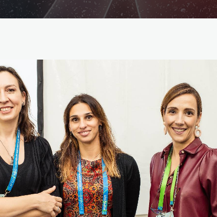
Reabilitação Respiratória
Tabagismo
Técnicas Endoscópicas
Tuberculose
Ventilação Domiciliária
Núcleos e Grupo de Estudos
Núcleo de Cardiopneumologistas
Núcleo de Enfermeiros
Núcleo de Fisioterapeutas Respiratórios
Núcleo Jovens Pneumologistas
Grupo de Estudos Défice de Alfa-1 Antitripsina
Núcleo de Estudo de Fibrose Quística