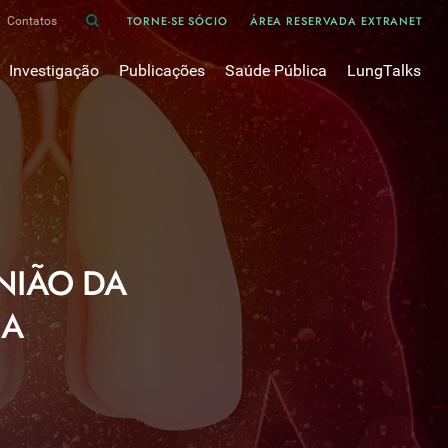
TORNE-SE SÓCIO
ÁREA RESERVADA EXTRANET
Contatos
Investigação
Publicações
Saúde Pública
LungTalks
iência
Bases de dados
Asma
Divulgação
Prémios e Bolsas
Cancro do pulmão
Oxigénio
Revistas Científicas
 em Pneumologia
Projectos de Investigação
COVID-19
Pulmonology
Comissões de Trabalho
COVID Longo 
Pesquisa Bibliográfica
sos
Cuidados Respiratórios Domiciliários
Revistas Médicas
NIÃO DA
Dispositivos Inalatórios
Revisões, Recomendações e Tomadas de Posição 
DPOC
IA
Arquivo
Pneumonia
50 anos Sociedade Portuguesa de Pneumologia
Sono
Livros Publicados
Tabagismo
Tuberculose