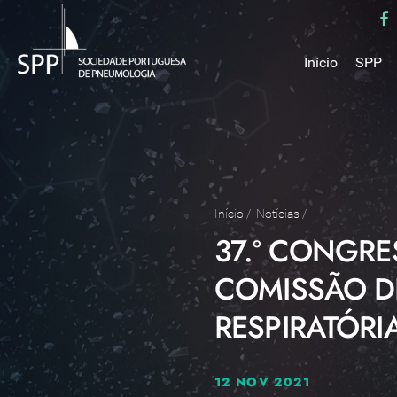
Início
SPP
Mensa
Miss
Estru
Estat
Núcle
Início
/
Notícias
/
37.º CONGRE
Parce
Como 
COMISSÃO D
Medal
RESPIRATÓRI
12 NOV 2021