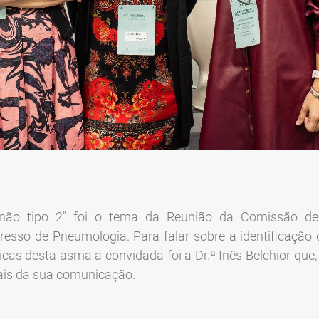
ão tipo 2" foi o tema da Reunião da Comissão de 
resso de Pneumologia. Para falar sobre a identificação
gicas desta asma a convidada foi a Dr.ª Inês Belchior qu
ais da sua comunicação.