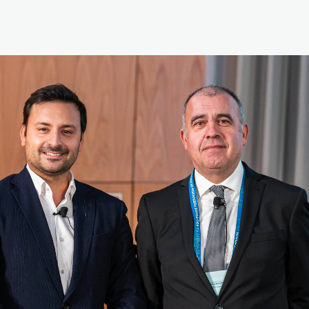
Reabilitação Respiratória
Tabagismo
Técnicas Endoscópicas
Tuberculose
Ventilação Domiciliária
Núcleos e Grupo de Estudos
Núcleo de Cardiopneumologistas
Núcleo de Enfermeiros
Núcleo de Fisioterapeutas Respiratórios
Núcleo Jovens Pneumologistas
Grupo de Estudos Défice de Alfa-1 Antitripsina
Núcleo de Estudo de Fibrose Quística