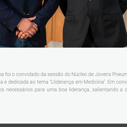
ha foi o convidado da sessão do Núcleo de Jovens Pneumo
 e dedicada ao tema "Lliderança em Medicina". Em conve
rios necessários para uma boa liderança, salientando a