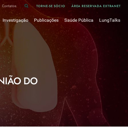
TORNE-SE SÓCIO
ÁREA RESERVADA EXTRANET
Contatos
Investigação
Publicações
Saúde Pública
LungTalks
iência
Bases de dados
Asma
Divulgação
Prémios e Bolsas
Cancro do pulmão
Oxigénio
Revistas Científicas
 em Pneumologia
Projectos de Investigação
COVID-19
Pulmonology
Comissões de Trabalho
COVID Longo 
Pesquisa Bibliográfica
sos
Cuidados Respiratórios Domiciliários
Revistas Médicas
UNIÃO DO
Dispositivos Inalatórios
Revisões, Recomendações e Tomadas de Posição 
DPOC
Arquivo
Pneumonia
50 anos Sociedade Portuguesa de Pneumologia
Sono
Livros Publicados
Tabagismo
Tuberculose