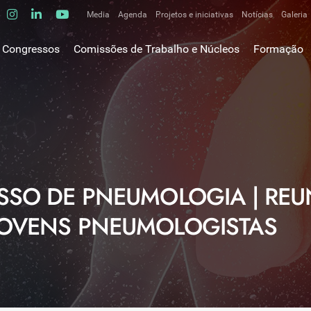
Media
Agenda
Projetos e iniciativas
Notícias
Galeria
Comunicados de imprensa
Congressos
Comissões de Trabalho e Núcleos
Formação
Clipping
gem do Presidente
Comissões de trabalho
Escola da C
ão
Alergologia Respiratória
E-learnings
Bronquiectasias
tura
Hot Topics
Cirurgia Torácica
utos
Fórum das 
Doente Crítico Respiratório
o Museológico
Outros cur
Doenças do Interstício Pulmonar
SSO DE PNEUMOLOGIA | RE
iros
Doenças Ocupacionais e do Ambiente
tornar-se sócio
JOVENS PNEUMOLOGISTAS
Doenças Vasculares Pulmonares
has de ouro SPP
Fisiopatologia Respiratória e DPOC
Infecciologia Respiratória
Patologia Respiratória do Sono
Pneumologia Oncológica