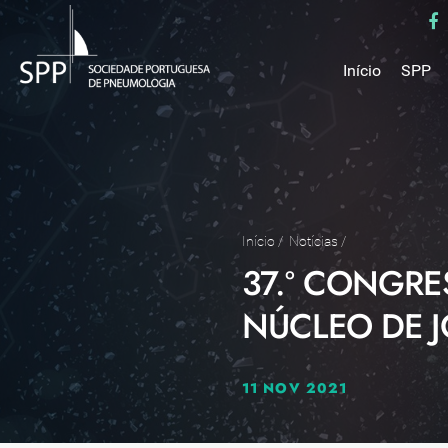
Início
SPP
Mensa
Miss
Estru
Estat
Núcle
Início
/
Notícias
/
37.º CONGRE
Parce
Como 
NÚCLEO DE 
Medal
11 NOV 2021