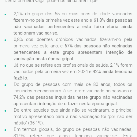
Desta primeira vaga, podemos ainda aferir que:
2,2% do grupo dos 65 ou mais anos de idade vacinados
fizeram-no pela primeira vez este ano e
61,8% das pessoas
não vacinadas pertencentes a esta faixa etária ainda
tencionam vacinar-se
.
0,8% dos doentes crónicos vacinados fizeram-no pela
primeira vez este ano, e
67%
das pessoas não vacinadas
pertencentes a este grupo apresentam intenção de
vacinação nesta época gripal
.
Já no que se refere aos profissionais de saúde, 2,1% foram
vacinados pela primeira vez em 2024 e
42%
ainda tenciona
fazê-lo
.
Do grupo de pessoas com mais de 80 anos, todos os
inquiridos mencionaram já se terem vacinado no passado e
74,2%
das pessoas inquiridas neste grupo não vacinadas
apresentam intenção de o fazer nesta época gripal
.
De entre aqueles que ainda não se vacinaram, o principal
motivo apresentado para a não vacinação foi “por não ser
hábito” (35,1%).
Em termos globais, do grupo de pessoas não vacinadas,
31,9% refere que ainda tenciona vacinar-se. Esta