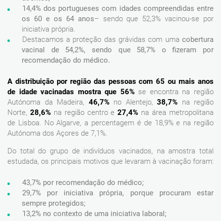
14,4% dos portugueses com idades compreendidas entre
os 60 e os 64 anos
– sendo que 52,3% vacinou-se por
iniciativa própria.
Destacamos a proteção das grávidas com uma
cobertura
vacinal de 54,2%, sendo que 58,7% o fizeram por
recomendação do médico.
A distribuição por região das pessoas com 65 ou mais anos
de idade vacinadas mostra que
56%
se encontra na região
Autónoma da Madeira,
46,7%
no Alentejo,
38,7%
na região
Norte,
28,6%
na região centro e
27,4%
na área metropolitana
de Lisboa. No Algarve, a percentagem é de 18,9% e na região
Autónoma dos Açores de 7,1%.
Do total do grupo de indivíduos vacinados, na amostra total
estudada, os principais motivos que levaram à vacinação foram:
43,7% por recomendação do médico;
29,7% por iniciativa própria, porque procuram estar
sempre protegidos;
13,2% no contexto de uma iniciativa laboral;