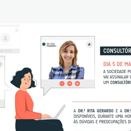
Reabilitação Respiratória
Tabagismo
Técnicas Endoscópicas
Tuberculose
Ventilação Domiciliária
Núcleos e Grupo de Estudos
Núcleo de Cardiopneumologistas
Núcleo de Enfermeiros
Núcleo de Fisioterapeutas Respiratórios
Núcleo Jovens Pneumologistas
Grupo de Estudos Défice de Alfa-1 Antitripsina
Núcleo de Estudo de Fibrose Quística