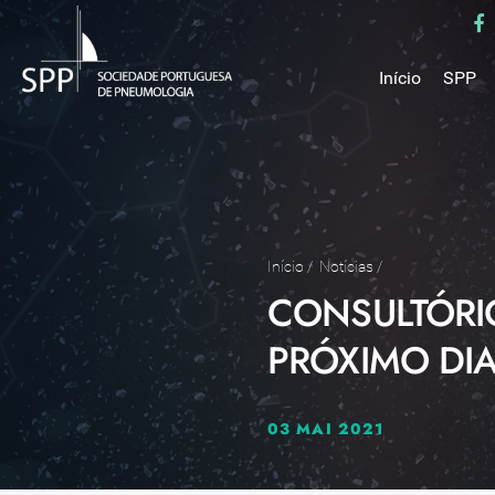
Início
SPP
Mensa
Miss
Estru
Estat
Núcle
Início
/
Notícias
/
CONSULTÓRIO
Parce
Como 
PRÓXIMO DIA
Medal
03 MAI 2021