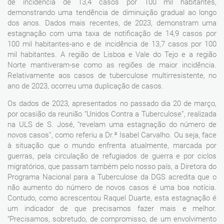
de incidência de 13,4 casos por 100 mil habitantes,
demonstrando uma tendência de diminuição gradual ao longo
dos anos. Dados mais recentes, de 2023, demonstram uma
estagnação com uma taxa de notificação de 14,9 casos por
100 mil habitantes-ano e de incidência de 13,7 casos por 100
mil habitantes. A região de Lisboa e Vale do Tejo e a região
Norte mantiveram-se como as regiões de maior incidência.
Relativamente aos casos de tuberculose multirresistente, no
ano de 2023, ocorreu uma duplicação de casos.
Os dados de 2023, apresentados no passado dia 20 de março,
por ocasião da reunião “Unidos Contra a Tuberculose”, realizada
na ULS de S. José, “revelam uma estagnação do número de
novos casos”, como referiu a Dr.ª Isabel Carvalho. Ou seja, face
à situação que o mundo enfrenta atualmente, marcada por
guerras, pela circulação de refugiados de guerra e por ciclos
migratórios, que passam também pelo nosso país, a Diretora do
Programa Nacional para a Tuberculose da DGS acredita que o
não aumento do número de novos casos é uma boa notícia.
Contudo, como acrescentou Raquel Duarte, esta estagnação é
um indicador de que precisamos fazer mais e melhor.
“Precisamos, sobretudo, de compromisso, de um envolvimento