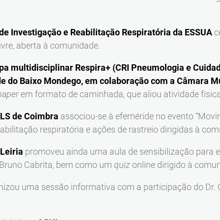
 de Investigação e Reabilitação Respiratória da ESSUA
c
livre, aberta à comunidade.
ipa multidisciplinar Respira+ (CRI Pneumologia e Cuida
de do Baixo Mondego, em colaboração com a Câmara Mun
paper
em formato de caminhada, que aliou atividade físic
ULS de Coimbra
associou-se à efeméride no evento “Movi
abilitação respiratória e ações de rastreio dirigidas à co
 Leiria
promoveu ainda uma aula de sensibilização para es
. Bruno Cabrita, bem como um
quiz
online dirigido à com
izou uma sessão informativa com a participação do Dr. C