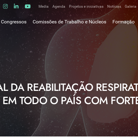
Media
Agenda
Projetos e iniciativas
Notícias
Galeria
Comunicados de imprensa
Congressos
Comissões de Trabalho e Núcleos
Formação
Clipping
gem do Presidente
Comissões de trabalho
Escola da C
ão
Alergologia Respiratória
E-learnings
Bronquiectasias
tura
Hot Topics
Cirurgia Torácica
utos
Fórum das 
Doente Crítico Respiratório
o Museológico
Outros cur
Doenças do Interstício Pulmonar
L DA REABILITAÇÃO RESPIRA
iros
Doenças Ocupacionais e do Ambiente
tornar-se sócio
 EM TODO O PAÍS COM FORT
Doenças Vasculares Pulmonares
has de ouro SPP
Fisiopatologia Respiratória e DPOC
Infecciologia Respiratória
Patologia Respiratória do Sono
Pneumologia Oncológica