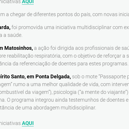
niciativas
AQUI
m a chegar de diferentes pontos do país, com novas inici
arda,
foi promovida uma iniciativa multidisciplinar com exe
a a saúde.
m Matosinhos,
a ação foi dirigida aos profissionais de sa
re reabilitação respiratória, com o objetivo de reforçar a 
tância da referenciação de doentes para estes programas.
pírito Santo, em Ponta Delgada,
sob o mote “Passaporte pa
iagem” rumo a uma melhor qualidade de vida, com interven
ombustível da viagem”), psicologia (“a mente do viajante”
ntima. O programa integrou ainda testemunhos de doentes
rtância de uma abordagem multidisciplinar.
niciativas
AQUI