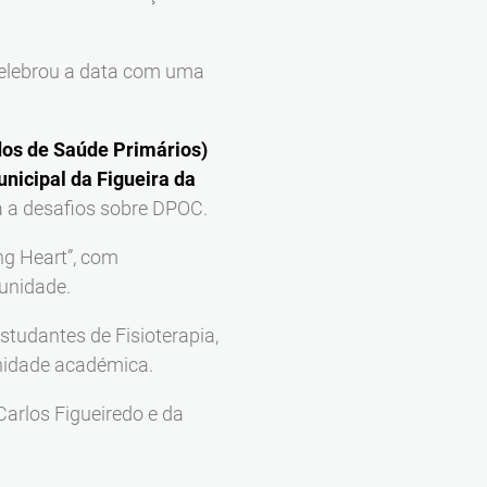
elebrou a data com uma
dos de Saúde Primários)
icipal da Figueira da
a a desafios sobre DPOC.
ng Heart”, com
munidade.
tudantes de Fisioterapia,
unidade académica.
arlos Figueiredo e da