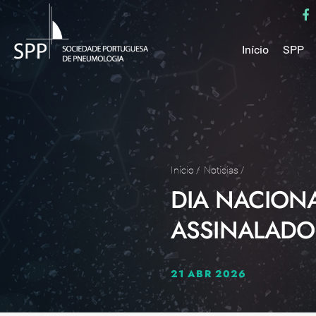
Início
SPP
Mensa
Miss
Estru
Estat
Núcle
Início
/
Notícias
/
DIA NACIONA
Parce
Como 
ASSINALADO
Medal
21 ABR 2026