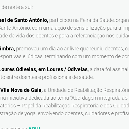
de norte a sul:
eal de Santo António,
participou na Feira da Saúde, org
 Santo António, com uma ação de sensibilização para a im
dade de vida dos doentes e para a referenciação nos cuid
oimbra,
promoveu um
dia ao ar livre que reuniu doentes, 
sportivas e lúdicas, terminando com um momento de conví
Loures Odivelas, em Loures / Odivelas,
a data foi assina
 entre doentes e profissionais de saúde.
Vila Nova de Gaia,
a Unidade de Reabilitação Respiratóri
a iniciativa dedicada ao tema “Abordagem integrada ao d
tários – Papel da Reabilitação Respiratória e dos Cuidad
stração de yoga, envolvendo doentes, cuidadores e profis
s iniciativas
AQUI