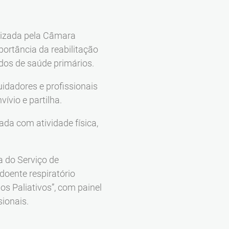
anizada pela Câmara
portância da reabilitação
ados de saúde primários.
cuidadores e profissionais
vio e partilha.
lada com atividade física,
a do Serviço de
oente respiratório
os Paliativos”, com painel
sionais.