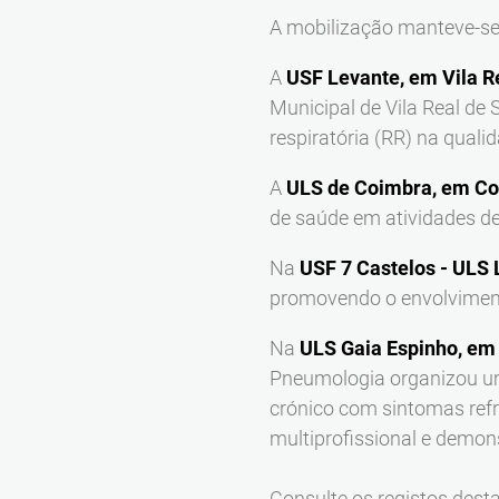
A mobilização manteve-se 
A
USF Levante, em Vila R
Municipal de Vila Real de
respiratória (RR) na quali
A
ULS de Coimbra, em C
de saúde em atividades de
Na
USF 7 Castelos - ULS 
promovendo o envolvimento
Na
ULS Gaia Espinho, em 
Pneumologia organizou um
crónico com sintomas refra
multiprofissional e demon
Consulte os registos desta