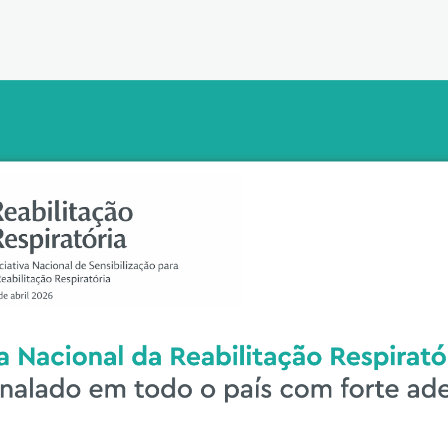
Reabilitação Respiratória
Tabagismo
Técnicas Endoscópicas
Tuberculose
Ventilação Domiciliária
Núcleos e Grupo de Estudos
Núcleo de Cardiopneumologistas
Núcleo de Enfermeiros
Núcleo de Fisioterapeutas Respiratórios
Núcleo Jovens Pneumologistas
Grupo de Estudos Défice de Alfa-1 Antitripsina
Núcleo de Estudo de Fibrose Quística