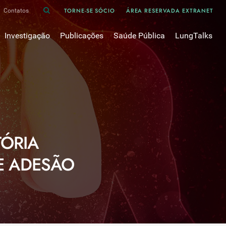
TORNE-SE SÓCIO
ÁREA RESERVADA EXTRANET
Contatos
Investigação
Publicações
Saúde Pública
LungTalks
iência
Bases de dados
Asma
Divulgação
Prémios e Bolsas
Cancro do pulmão
Oxigénio
Revistas Científicas
 em Pneumologia
Projectos de Investigação
COVID-19
Pulmonology
Comissões de Trabalho
COVID Longo 
Pesquisa Bibliográfica
sos
Cuidados Respiratórios Domiciliários
Revistas Médicas
TÓRIA
Dispositivos Inalatórios
Revisões, Recomendações e Tomadas de Posição 
DPOC
E ADESÃO
Arquivo
Pneumonia
50 anos Sociedade Portuguesa de Pneumologia
Sono
Livros Publicados
Tabagismo
Tuberculose