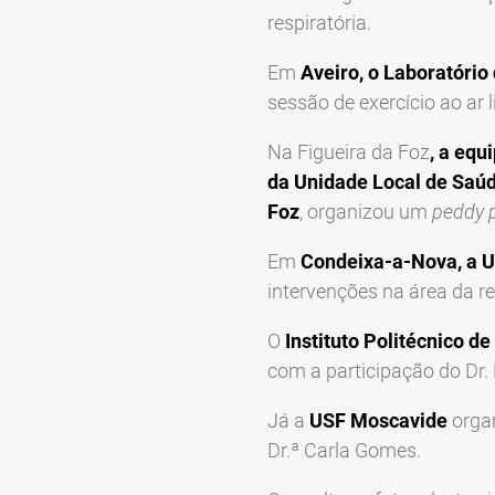
respiratória.
Em
Aveiro, o Laboratório
sessão de exercício ao ar 
Na Figueira da Foz
, a equ
da Unidade Local de Saú
Foz
, organizou um
peddy 
Em
Condeixa-a-Nova, a 
intervenções na área da re
O
Instituto Politécnico de
com a participação do Dr
Já a
USF Moscavide
organ
Dr.ª Carla Gomes.