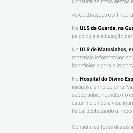
Consulte as fotos destas i
As celebrações continuara
Na
ULS da Guarda, na Gu
psicologia e educação par
Na
ULS de Matosinhos, e
materiais informativos sob
benefícios e para a impor
No
Hospital do Divino Es
iniciativa simulou uma “v
saúde sobre nutrição (“o c
estar, incluindo a vida í
física, destacando a impo
Consulte as fotos destas i