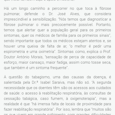
Há um longo caminho a percorrer no que toca à fibrose
pulmonar, defende o Dr. José Alves, que considera
imprescindível a sensibilização. “Nós temos que diagnosticar a
fibrose pulmonar o mais precocemente possível. Portanto,
temos que alertar quer a população geral para os primeiros
sintomas, quer os médicos de família para os primeiros sinais”,
sendo importante que todos os médicos estejam atentos e, se
houver uma queixa de falta de ar, “o melhor é pedir uma
espirometria e uma oximetria”. Sintomas como, explica o Prof.
Doutor António Morais, “sensação de perca de capacidade de
esforço, maior cansaço, maior fadiga, assim como tosse seca,
que também é um sintoma frequente”.
A questão do tabagismo, uma das causas da doença, é
salientada pela Dr.ª Isabel Saraiva, mas não só. “A segunda
necessidade que os doentes têm são os acessos aos cuidados
de saúde: o acesso à reabilitação respiratória, às consultas de
cessação tabágica, caso fumem, à oxigenoterapia”, mas a
realidade é que “há imensa falta de locais de proximidade para
fazer reabilitação respiratória”. Por isso, lembra que “muitos são
os que vivem em grande sofrimento, com grandes dificuldades