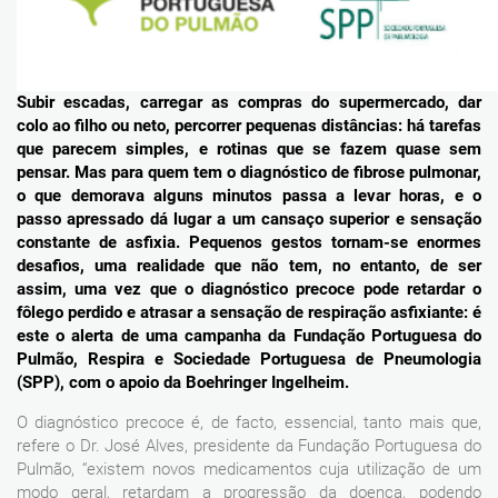
Subir escadas, carregar as compras do supermercado, dar
colo ao filho ou neto, percorrer pequenas distâncias: há tarefas
que parecem simples, e rotinas que se fazem quase sem
pensar. Mas para quem tem o diagnóstico de fibrose pulmonar,
o que demorava alguns minutos passa a levar horas, e o
passo apressado dá lugar a um cansaço superior e sensação
constante de asfixia. Pequenos gestos tornam-se enormes
desafios, uma realidade que não tem, no entanto, de ser
assim, uma vez que o diagnóstico precoce pode retardar o
fôlego perdido e atrasar a sensação de respiração asfixiante: é
este o alerta de uma campanha da Fundação Portuguesa do
Pulmão, Respira e Sociedade Portuguesa de Pneumologia
(SPP), com o apoio da Boehringer Ingelheim.
O diagnóstico precoce é, de facto, essencial, tanto mais que,
refere o Dr. José Alves, presidente da Fundação Portuguesa do
Pulmão, “existem novos medicamentos cuja utilização de um
modo geral, retardam a progressão da doença, podendo