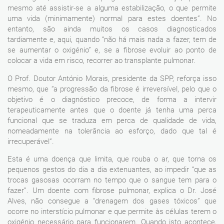
mesmo até assistir-se a alguma estabilização, o que permite
uma vida (minimamente) normal para estes doentes”. No
entanto, são ainda muitos os casos diagnosticados
tardiamente e, aqui, quando “não há mais nada a fazer, tem de
se aumentar o oxigénio” e, se a fibrose evoluir ao ponto de
colocar a vida em risco, recorrer ao transplante pulmonar.
O Prof. Doutor António Morais, presidente da SPP, reforça isso
mesmo, que “a progressão da fibrose é irreversível, pelo que o
objetivo é o diagnóstico precoce, de forma a intervir
terapeuticamente antes que o doente já tenha uma perca
funcional que se traduza em perca de qualidade de vida,
nomeadamente na tolerância ao esforço, dado que tal é
irrecuperável”.
Esta é uma doença que limita, que rouba o ar, que torna os
pequenos gestos do dia a dia extenuantes, ao impedir “que as
trocas gasosas ocorram no tempo que o sangue tem para o
fazer”. Um doente com fibrose pulmonar, explica o Dr. José
Alves, não consegue a “drenagem dos gases tóxicos” que
ocorre no interstício pulmonar e que permite às células terem o
oxigénio necessário para funcionarem. Quando isto acontece,