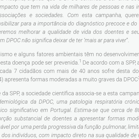
 impacto que tem na vida de milhares de pessoas e nas i
associações e sociedades. Com esta campanha, quer
ensibilizar para a importância do diagnóstico precoce 
remos melhorar a qualidade de vida dos doentes e seus
DPOC não significa deixar de ter ‘mais ar para viver
”.
ismo e alguns fatores ambientais têm no desenvolvime
1
esta doença pode ser prevenida.
De acordo com a SPP, 
 cada 7 cidadãos com mais de 40 anos sofre desta do
 14) apresenta formas moderadas a muito graves da DPOC
e da SPP, a sociedade científica associa-se a esta campa
idemiológica da DPOC, uma patologia respiratória cróni
tico significativo em Portugal. Estima-se que cerca de 
rção substancial de doentes a apresentar formas mod
vel por uma perda progressiva da função pulmonar, limi
al dos indivíduos, com impacto direto na sua qualidade de