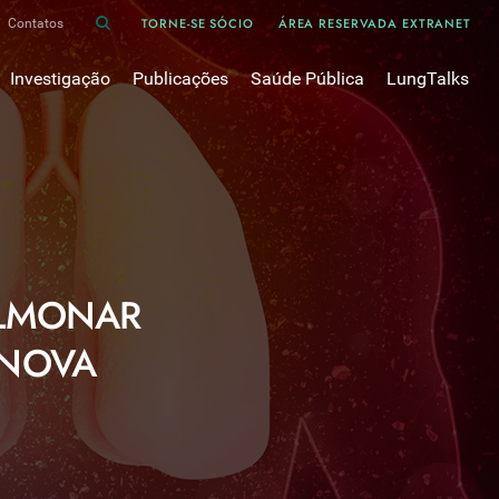
TORNE-SE SÓCIO
ÁREA RESERVADA EXTRANET
Contatos
Investigação
Publicações
Saúde Pública
LungTalks
iência
Bases de dados
Asma
Divulgação
Prémios e Bolsas
Cancro do pulmão
Oxigénio
Revistas Científicas
 em Pneumologia
Projectos de Investigação
COVID-19
Pulmonology
Comissões de Trabalho
COVID Longo 
Pesquisa Bibliográfica
sos
Cuidados Respiratórios Domiciliários
Revistas Médicas
ULMONAR
Dispositivos Inalatórios
Revisões, Recomendações e Tomadas de Posição 
DPOC
 NOVA
Arquivo
Pneumonia
50 anos Sociedade Portuguesa de Pneumologia
Sono
Livros Publicados
Tabagismo
Tuberculose