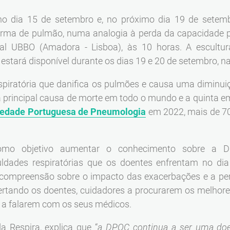
no dia 15 de setembro e, no próximo dia 19 de setem
orma de pulmão, numa analogia à perda da capacidade p
ial UBBO (Amadora - Lisboa), às 10 horas. A escultu
stará disponível durante os dias 19 e 20 de setembro, n
iratória que danifica os pulmões e causa uma diminui
a principal causa de morte em todo o mundo e a quinta 
ciedade Portuguesa de Pneumologia
em 2022, mais de 7
mo objetivo aumentar o conhecimento sobre a D
ldades respiratórias que os doentes enfrentam no dia 
 compreensão sobre o impacto das exacerbações e a pe
ertando os doentes, cuidadores a procurarem os melhores
a falarem com os seus médicos.
da Respira, explica que “
a DPOC continua a ser uma do