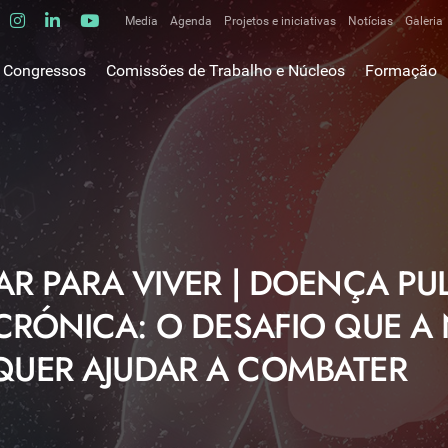
Media
Agenda
Projetos e iniciativas
Notícias
Galeria
Comunicados de imprensa
Congressos
Comissões de Trabalho e Núcleos
Formação
Clipping
gem do Presidente
Comissões de trabalho
Escola da C
ão
Alergologia Respiratória
E-learnings
Bronquiectasias
tura
Hot Topics
Cirurgia Torácica
utos
Fórum das 
Doente Crítico Respiratório
o Museológico
Outros cur
Doenças do Interstício Pulmonar
AR PARA VIVER | DOENÇA P
iros
Doenças Ocupacionais e do Ambiente
tornar-se sócio
CRÓNICA: O DESAFIO QUE A
Doenças Vasculares Pulmonares
has de ouro SPP
Fisiopatologia Respiratória e DPOC
UER AJUDAR A COMBATER
Infecciologia Respiratória
Patologia Respiratória do Sono
Pneumologia Oncológica