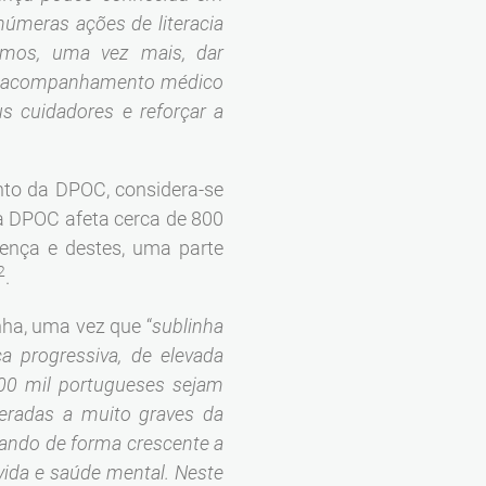
númeras ações de literacia
emos, uma vez mais, dar
e do acompanhamento médico
 cuidadores e reforçar a
nto da DPOC, considera-se
a DPOC afeta cerca de 800
ença e destes, uma parte
2
.
nha, uma vez que “
sublinha
ca progressiva, de elevada
800 mil portugueses sejam
eradas a muito graves da
tando de forma crescente a
 vida e saúde mental.
Neste