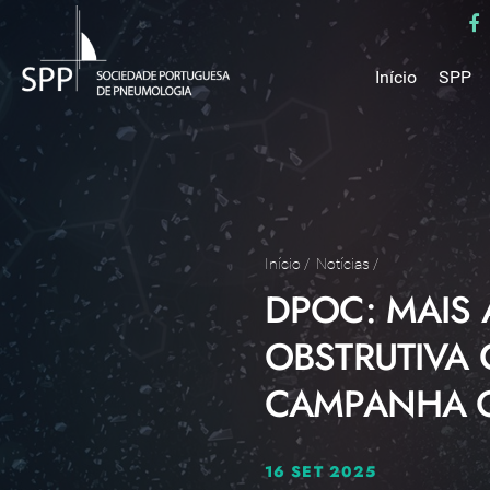
Início
SPP
Mensa
Miss
Estru
Estat
Núcle
Início
/
Notícias
/
DPOC: MAIS 
Parce
Como 
OBSTRUTIVA 
Medal
CAMPANHA Q
16 SET 2025