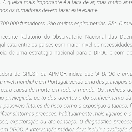
 A queixa mais importante é a falta de ar, mas muito ant
dos os fumadores devem fazer este exame.
 700 000 fumadores. São muitas espirometrias. São. O me
cente Relatório do Observatório Nacional das Doenç
gal está entre os países com maior nível de necessidade
ência de uma estratégia nacional para a DPOC e com ac
nadora do GRESP da APMGF, indica que “
A DPOC é uma 
 a nível mundial e em Portugal, sendo uma das principais 
terceira causa de morte em todo o mundo. Os médicos de 
ção privilegiada, perto dos doentes e do conhecimento 
car possíveis fatores de risco como a exposição a tabaco,
ificar sintomas precoces, habitualmente mais ligeiros e, 
sse, expetoração ou até cansaço. O diagnóstico precoce 
om DPOC. A intervenção médica deve incluir a avaliação 