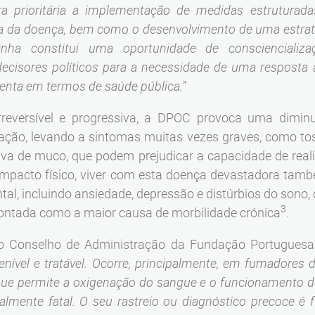
a prioritária a implementação de medidas estruturadas
da da doença, bem como o desenvolvimento de uma estraté
nha constitui uma oportunidade de consciencializa
decisores políticos para a necessidade de uma resposta 
enta em termos de saúde pública.
”
rreversível e progressiva, a DPOC provoca uma dimin
ão, levando a sintomas muitas vezes graves, como tosse
iva de muco, que podem prejudicar a capacidade de real
o impacto físico, viver com esta doença devastadora tam
ntal, incluindo ansiedade, depressão e distúrbios do sono
3
pontada como a maior causa de morbilidade crónica
.
 do Conselho de Administração da Fundação Portugues
ível e tratável. Ocorre, principalmente, em fumadores 
que permite a oxigenação do sangue e o funcionamento de
lmente fatal. O seu rastreio ou diagnóstico precoce é 