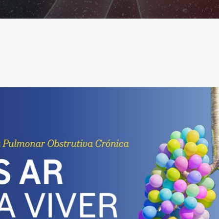
Reabilitação Respiratória
Tabagismo
Técnicas Endoscópicas
Tuberculose
Ventilação Domiciliária
Núcleos e Grupo de Estudos
Núcleo de Cardiopneumologistas
Núcleo de Enfermeiros
Núcleo de Fisioterapeutas Respiratórios
Núcleo Jovens Pneumologistas
Grupo de Estudos Défice de Alfa-1 Antitripsina
Núcleo de Estudo de Fibrose Quística