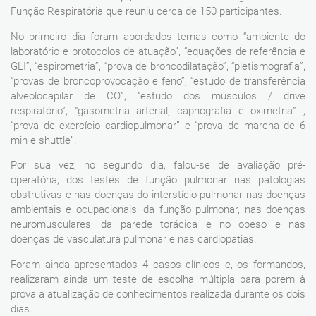
Função Respiratória que reuniu cerca de 150 participantes.
No primeiro dia foram abordados temas como “ambiente do
laboratório e protocolos de atuação”, “equações de referência e
GLI”, “espirometria”, “prova de broncodilatação”, “pletismografia”,
“provas de broncoprovocação e feno”, “estudo de transferência
alveolocapilar de CO”, “estudo dos músculos / drive
respiratório”, “gasometria arterial, capnografia e oximetria” ,
“prova de exercício cardiopulmonar” e “prova de marcha de 6
min e shuttle”.
Por sua vez, no segundo dia, falou-se de avaliação pré-
operatória, dos testes de função pulmonar nas patologias
obstrutivas e nas doenças do interstício pulmonar nas doenças
ambientais e ocupacionais, da função pulmonar, nas doenças
neuromusculares, da parede torácica e no obeso e nas
doenças de vasculatura pulmonar e nas cardiopatias.
Foram ainda apresentados 4 casos clínicos e, os formandos,
realizaram ainda um teste de escolha múltipla para porem à
prova a atualização de conhecimentos realizada durante os dois
dias.